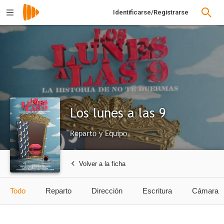
Identificarse/Registrarse
Los lunes a las 9
Reparto y Equipo
Volver a la ficha
Todo
Reparto
Dirección
Escritura
Cámara