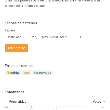
unirán sus poderes para derrotar al hechicero Darkhell y liberar a su
planeta de la infancia eterna...
Fechas de estrenos
España:
- Castellano:
Vie, 15 May 2026 (Hace 2 meses y 24 días)
Estreno
Añadir fecha
Enlaces externos
Estadísticas
Popularidad
Votos
495
10