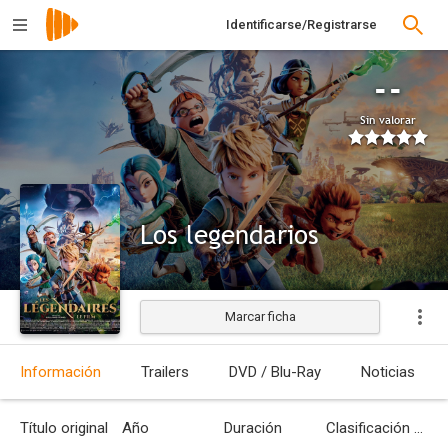
Identificarse/Registrarse
--
Sin valorar
Los legendarios
Marcar ficha
Información
Trailers
DVD / Blu-Ray
Noticias
Título original
Año
Duración
Clasificación por edades