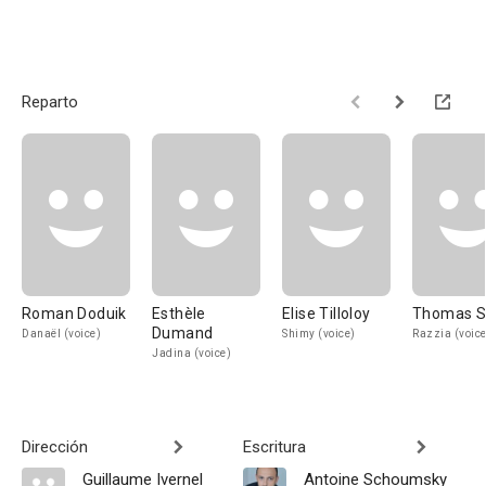
Reparto
Roman Doduik
Esthèle
Elise Tilloloy
Thomas S
Dumand
Danaël (voice)
Shimy (voice)
Razzia (voice
Jadina (voice)
Dirección
Escritura
Guillaume Ivernel
Antoine Schoumsky