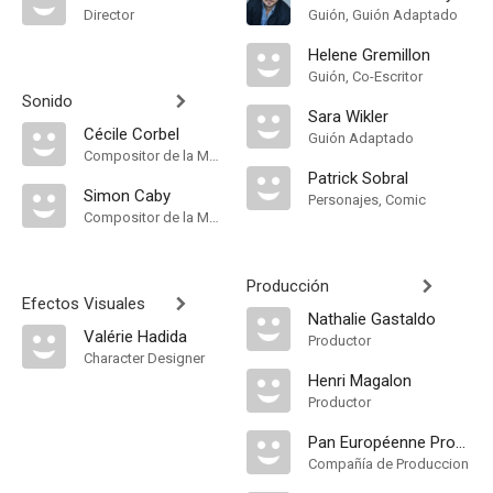
Director
Guión, Guión Adaptado
Helene Gremillon
Guión, Co-Escritor
Sonido
Sara Wikler
Cécile Corbel
Guión Adaptado
Compositor de la Música Original
Patrick Sobral
Simon Caby
Personajes, Comic
Compositor de la Música Original
Producción
Efectos Visuales
Nathalie Gastaldo
Valérie Hadida
Productor
Character Designer
Henri Magalon
Productor
Pan Européenne Production
Compañía de Produccion