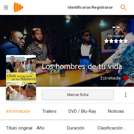
Identificarse/Registrarse
--
Sin valorar
Los hombres de tu vida
Estrenada
Marcar ficha
Información
Trailers
DVD / Blu-Ray
Noticias
Título original
Año
Duración
Clasificación por edades