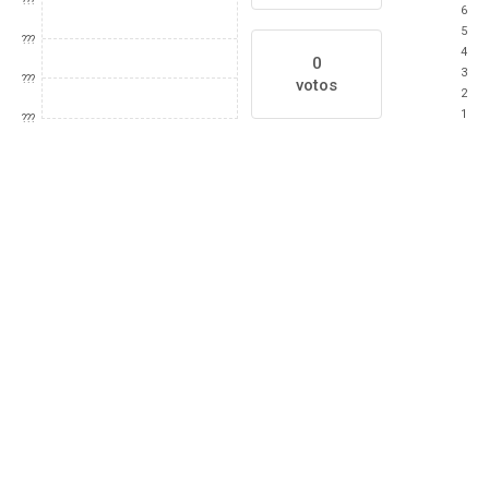
???
6
5
???
4
0
3
???
votos
2
1
???