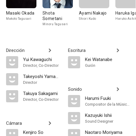
Masaki Okada
Shota
Ayami Nakajo
Haruka I
Sometani
Makoto Tagusari
Shiori Kudo
Haruko Ashi
Minoru Tagusari
Dirección
Escritura
Yui Kawaguchi
Kei Watanabe
Director, Co-Director
Guión
Takeyoshi Yamamoto
Director
Sonido
Takuya Sakagami
Harumi Fuuki
Director, Co-Director
Compositor de la Música Original
Kazuyuki Ishii
Sound Designer
Cámara
Kenjiro So
Naotaro Moriyama