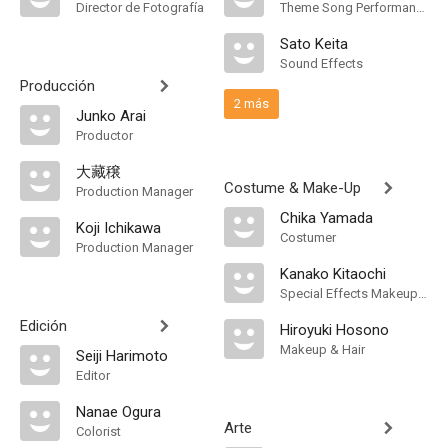
Director de Fotografía
Theme Song Performance
Sato Keita
Sound Effects
Producción
2 más
Junko Arai
Productor
大藏穣
Costume & Make-Up
Production Manager
Chika Yamada
Koji Ichikawa
Costumer
Production Manager
Kanako Kitaochi
Special Effects Makeup Artist
Edición
Hiroyuki Hosono
Makeup & Hair
Seiji Harimoto
Editor
Nanae Ogura
Arte
Colorist