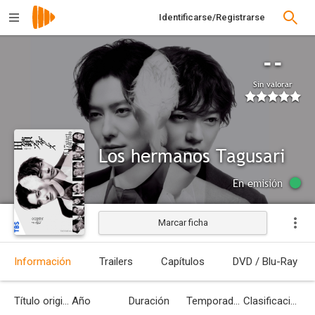
Identificarse/Registrarse
--
Sin valorar
Los hermanos Tagusari
En emisión
Marcar ficha
Información
Trailers
Capítulos
DVD / Blu-Ray
Título original
Año
Duración
Temporadas
Clasificación por edades