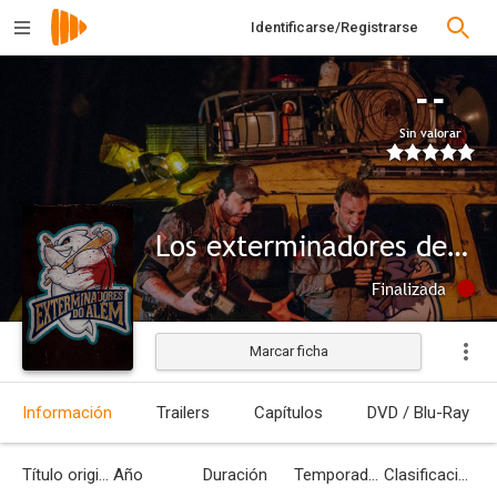
Identificarse/Registrarse
--
Sin valorar
Los exterminadores del más allá
Finalizada
Marcar ficha
Información
Trailers
Capítulos
DVD / Blu-Ray
Título original
Año
Duración
Temporadas
Clasificación por edades