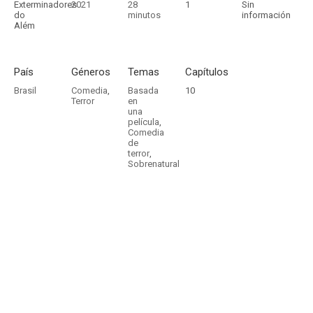
Exterminadores
2021
28
1
Sin
do
minutos
información
Além
País
Géneros
Temas
Capítulos
Brasil
Comedia
,
Basada
10
Terror
en
una
película
,
Comedia
de
terror
,
Sobrenatural