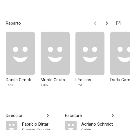
Reparto
Danilo Gentili
Murilo Couto
Léo Lins
Dudu Cam
Jack
Túlio
Fred
Dirección
Escritura
Fabrício Bittar
Adriano Schmidt
Director, Creador
Guión