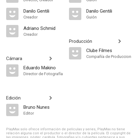
Danilo Gentili
Danilo Gentili
Creador
Guión
Adriano Schmid
Creador
Producción
Clube Filmes
Compañía de Produccion
Cámara
Eduardo Makino
Director de Fotografía
Edición
Bruno Nunes
Editor
PlayMax solo ofrece información de películas y series, PlayMax no tiene
relación alguna con el productor o el director de la película. El copyright de
las imágenes, póster, carátula, fotografías y/o cubiertas pertenece a sus