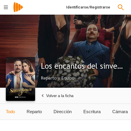
Identificarse/Registrarse
Los encantos del sinvergüenza
Reparto y Equipo
Volver a la ficha
Todo
Reparto
Dirección
Escritura
Cámara