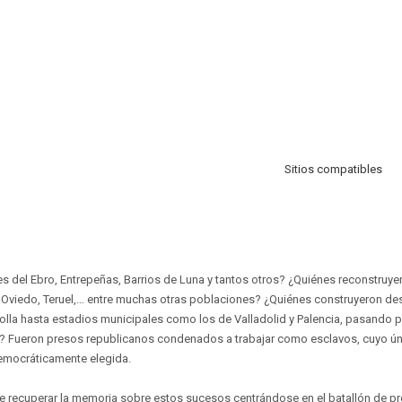
Sitios compatibles
s del Ebro, Entrepeñas, Barrios de Luna y tantos otros? ¿Quiénes reconstruy
, Oviedo, Teruel,… entre muchas otras poblaciones? ¿Quiénes construyeron 
lla hasta estadios municipales como los de Valladolid y Palencia, pasando 
 Fueron presos republicanos condenados a trabajar como esclavos, cuyo únic
democráticamente elegida.
de recuperar la memoria sobre estos sucesos centrándose en el batallón de p