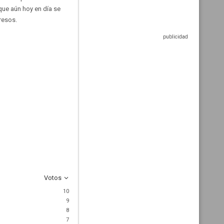
que aún hoy en día se
resos.
Votos
10
9
8
7