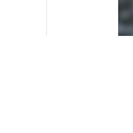
Contenido que expirara en VOD
Amazon Prime Video
Netflix
Filmin
Movistar+
Movistar+ Fibra