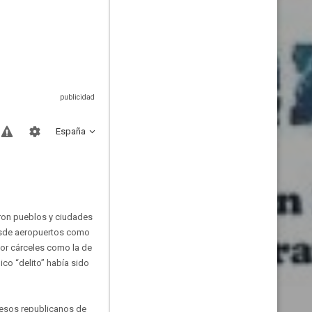
España
eron pueblos y ciudades
desde aeropuertos como
por cárceles como la de
o “delito” había sido
resos republicanos de