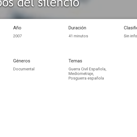
os del silencio
Año
Duración
Clasif
2007
41 minutos
Sin inf
Géneros
Temas
Documental
Guerra Civil Española
,
Mediometraje
,
Posguerra española