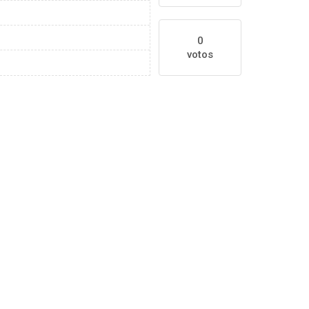
0
votos