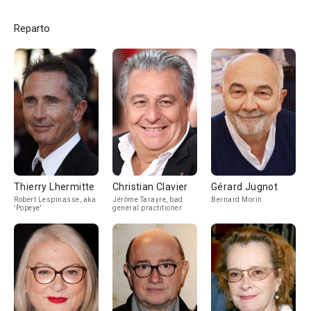
Reparto
Thierry Lhermitte
Christian Clavier
Gérard Jugnot
Robert Lespinasse, aka
Jérôme Tarayre, bad
Bernard Morin
'Popeye'
general practitioner