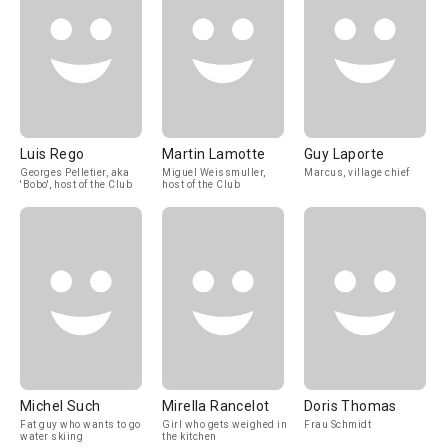
Luis Rego
Martin Lamotte
Guy Laporte
Georges Pelletier, aka
Miguel Weissmuller,
Marcus, village chief
'Bobo', host of the Club
host of the Club
Michel Such
Mirella Rancelot
Doris Thomas
Fat guy who wants to go
Girl who gets weighed in
Frau Schmidt
water skiing
the kitchen