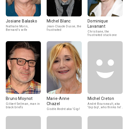
Josiane Balasko
Michel Blanc
Dominique
Lavanant
Nathalie Morin,
Jean-Claude Dusse, the
Bernard's wife
frustrated
Christiane, the
frustrated stuck one
Bruno Moynot
Marie-Anne
Michel Creton
Chazel
Gilbert Sellman, man in
André Bourseault, aka
black briefs
'bip bip', who thinks he's
Gisèle André aka 'Gigi'
funny