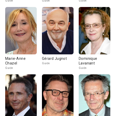
Guión
Guión
Guión
Marie-Anne
Gérard Jugnot
Dominique
Chazel
Lavanant
Guión
Guión
Guión