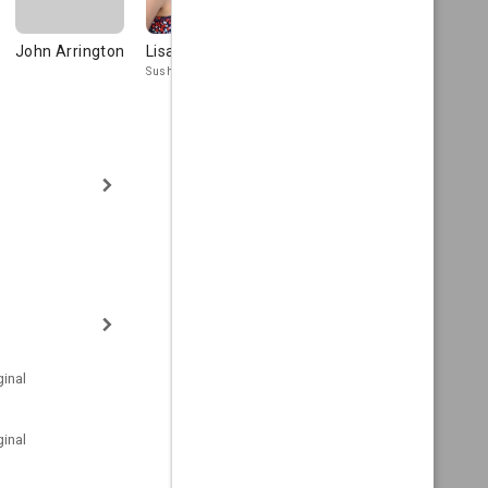
John Arrington
Lisa Arturo
Jenna Bailey
Paige Baxt
Sushi Cue
Ms. Turlow
inal
inal