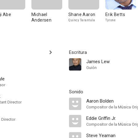
ji Abe
Michael
Shane Aaron
Erik Betts
Andersen
Quincy Tarantula
Tyrone
Escritura
James Lew
Guión
yle
sor
Sonido
k
Aaron Bolden
ant Director
Compositor de la Música Orig
Eddie Griffin Jr.
t Director
Compositor de la Música Orig
Steve Yeaman