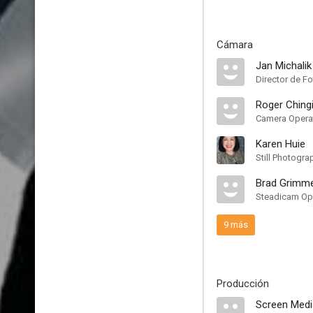
Cámara
Jan Michalik
Director de Fo
Roger Chingi
Camera Opera
Karen Huie
Still Photogra
Brad Grimme
Steadicam Ope
9 más
Producción
Screen Medi