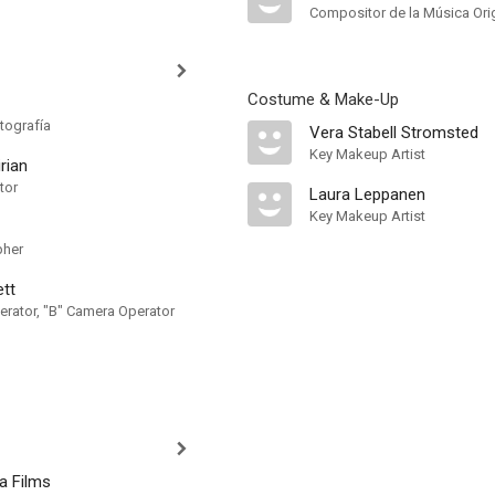
Compositor de la Música Orig
Costume & Make-Up
tografía
Vera Stabell Stromsted
Key Makeup Artist
rian
tor
Laura Leppanen
Key Makeup Artist
pher
tt
rator, "B" Camera Operator
a Films