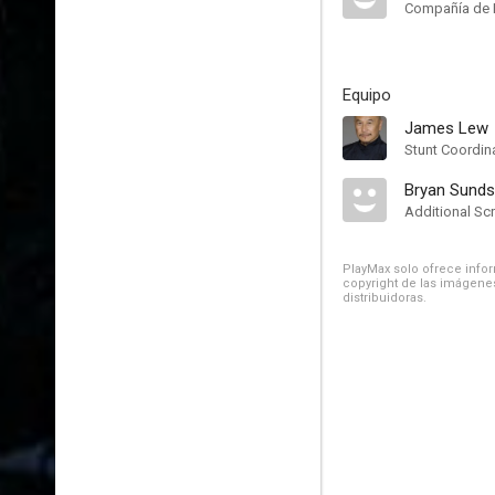
Compañía de 
Equipo
James Lew
Stunt Coordin
Bryan Sund
Additional Scr
PlayMax solo ofrece inform
copyright de las imágenes
distribuidoras.