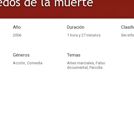
edos de la muerte
Año
Duración
Clasif
2006
1 hora y 27 minutos
Sin inf
Géneros
Temas
Acción
,
Comedia
Artes marciales
,
Falso
documental
,
Parodia