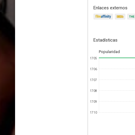
Enlaces externos
Estadísticas
Popularidad
1705
1706
1707
1708
1709
1710