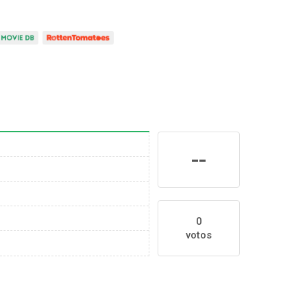
--
0
votos