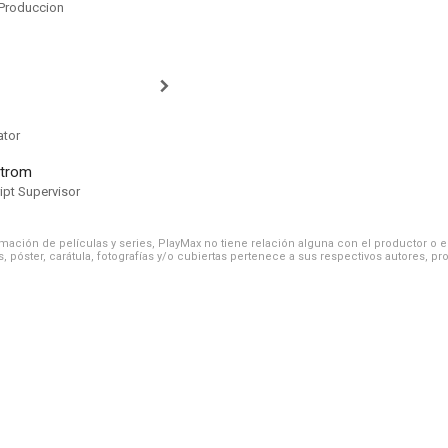
Produccion
ator
strom
ipt Supervisor
ación de películas y series, PlayMax no tiene relación alguna con el productor o el d
, póster, carátula, fotografías y/o cubiertas pertenece a sus respectivos autores, pr