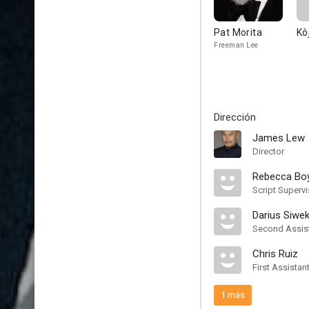
Pat Morita
Kô
Freeman Lee
Dirección
James Lew
Director
Rebecca Bo
Script Supervi
Darius Siwe
Second Assist
Chris Ruiz
First Assistan
1 más