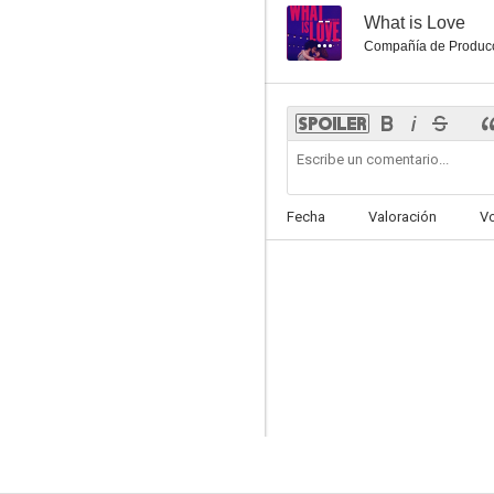
--
What is Love
Compañía de Produc
Fecha
Valoración
V