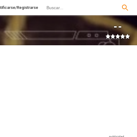
tificarse/Registrarse
--