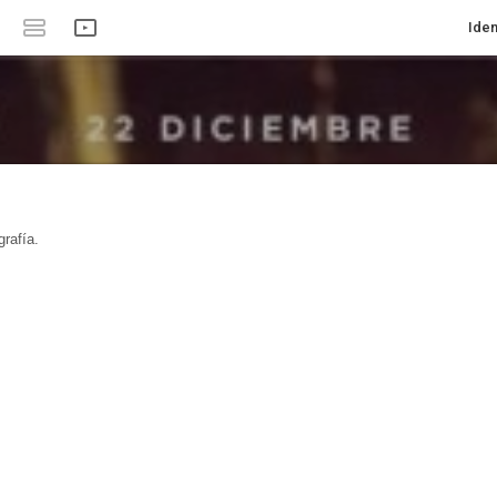
Iden
rafía.