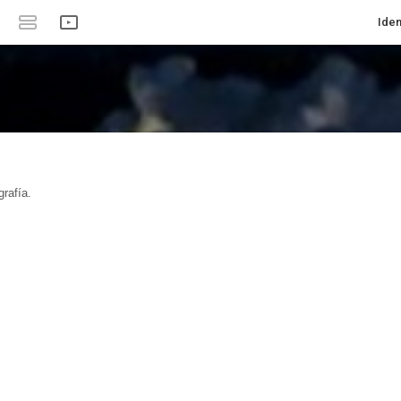
Iden
rafía.