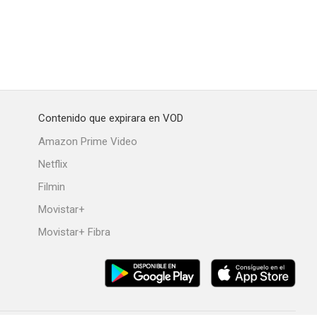
Contenido que expirara en VOD
Amazon Prime Video
Netflix
Filmin
Movistar+
Movistar+ Fibra