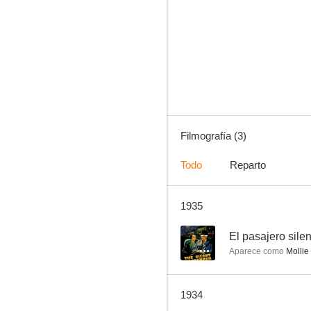
Filmografía (3)
Todo
Reparto
1935
--
El pasajero sile
Aparece como
Mollie
1934