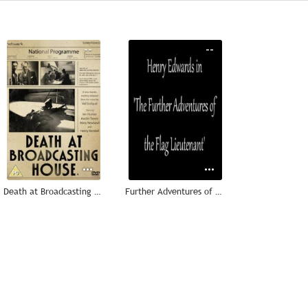
--
--
Death at Broadcasting House
Further Adventures of a Flag Officer