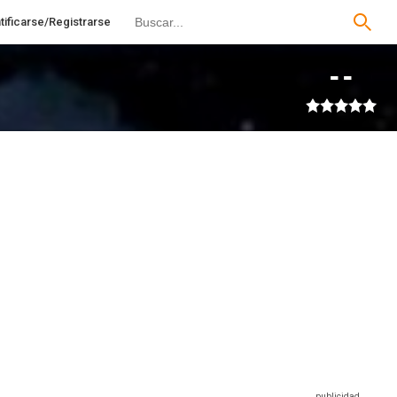
tificarse/Registrarse
--