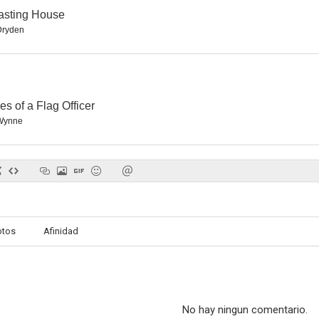
asting House
Dryden
es of a Flag Officer
Wynne
otos
Afinidad
No hay ningun comentario.