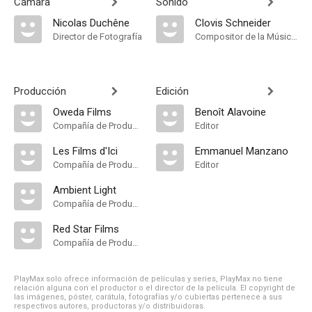
Cámara
Sonido
Nicolas Duchêne
Clovis Schneider
Director de Fotografía
Compositor de la Música Original
Producción
Edición
Oweda Films
Benoît Alavoine
Compañía de Produccion
Editor
Les Films d'Ici
Emmanuel Manzano
Compañía de Produccion
Editor
Ambient Light
Compañía de Produccion
Red Star Films
Compañía de Produccion
PlayMax solo ofrece información de películas y series, PlayMax no tiene
relación alguna con el productor o el director de la película. El copyright de
las imágenes, póster, carátula, fotografías y/o cubiertas pertenece a sus
respectivos autores, productoras y/o distribuidoras.