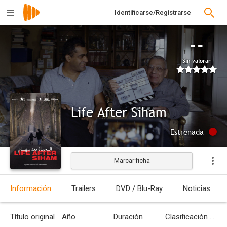
Identificarse/Registrarse
--
Sin valorar
Life After Siham
Estrenada
Marcar ficha
Información
Trailers
DVD / Blu-Ray
Noticias
Título original
Año
Duración
Clasificación por edades