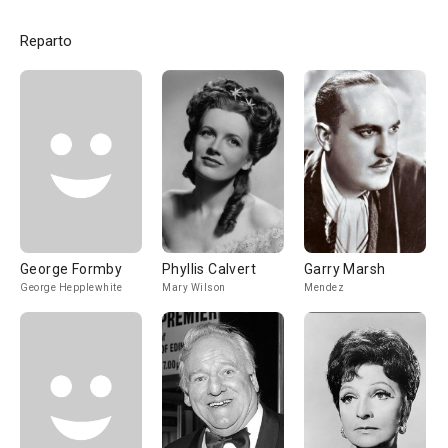
Reparto
George Formby
Phyllis Calvert
Garry Marsh
George Hepplewhite
Mary Wilson
Mendez