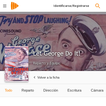
Identificarse/Registrarse
Let George Do It!
Reparto y Equipo
Volver a la ficha
Todo
Reparto
Dirección
Escritura
Cámara