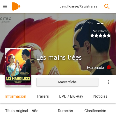
Identificarse/Registrarse
--
Sin valorar
Les mains liées
Estrenada
Marcar ficha
Información
Trailers
DVD / Blu-Ray
Noticias
Título original
Año
Duración
Clasificación por edades