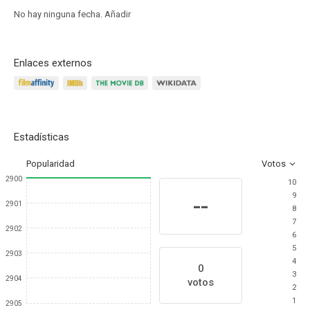
No hay ninguna fecha.
Añadir
Enlaces externos
Estadísticas
Popularidad
Votos
2900
10
9
--
2901
8
7
2902
6
5
2903
4
0
3
2904
votos
2
1
2905