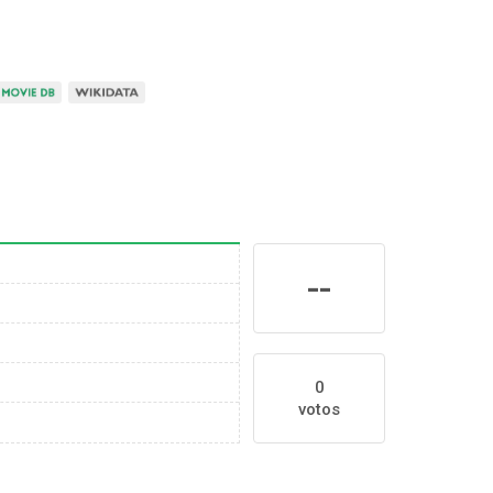
--
0
votos