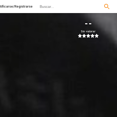
tificarse/Registrarse
--
Sin valorar