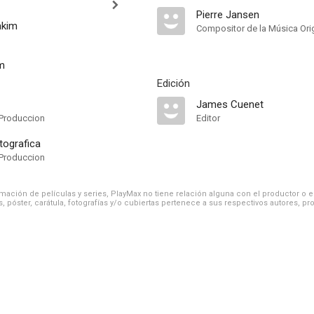
Pierre Jansen
akim
Compositor de la Música Orig
m
Edición
James Cuenet
Produccion
Editor
ografica
Produccion
ación de películas y series, PlayMax no tiene relación alguna con el productor o el d
, póster, carátula, fotografías y/o cubiertas pertenece a sus respectivos autores, pr