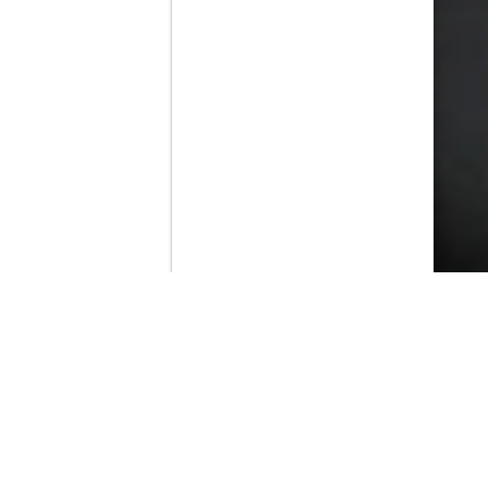
Contenido que expirara en VOD
Amazon Prime Video
Movistar+
Netflix
Filmin