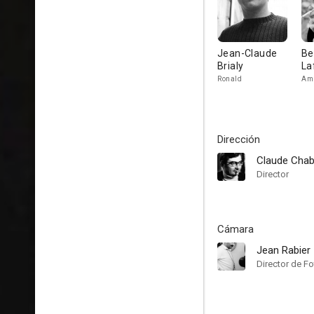
Jean-Claude
Be
Brialy
La
Ronald
Amb
Dirección
Claude Chab
Director
Cámara
Jean Rabier
Director de Fo