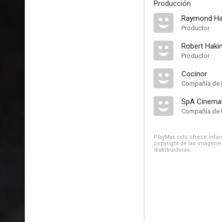
Producción
Raymond H
Productor
Robert Haki
Productor
Cocinor
Compañía de 
SpA Cinemat
Compañía de 
PlayMax solo ofrece inform
copyright de las imágenes
distribuidoras.