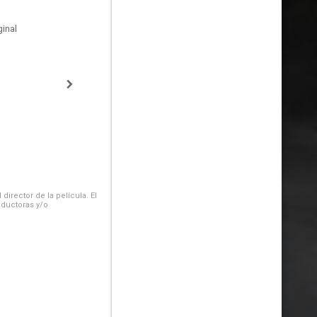
inal
irector de la película. El
oductoras y/o