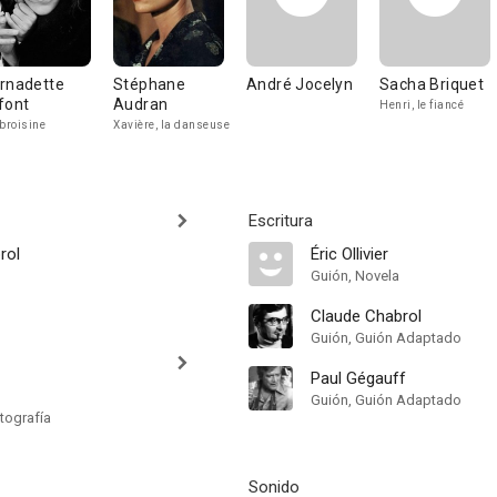
rnadette
Stéphane
André Jocelyn
Sacha Briquet
font
Audran
Henri, le fiancé
roisine
Xavière, la danseuse
Escritura
rol
Éric Ollivier
Guión, Novela
Claude Chabrol
Guión, Guión Adaptado
Paul Gégauff
Guión, Guión Adaptado
tografía
Sonido