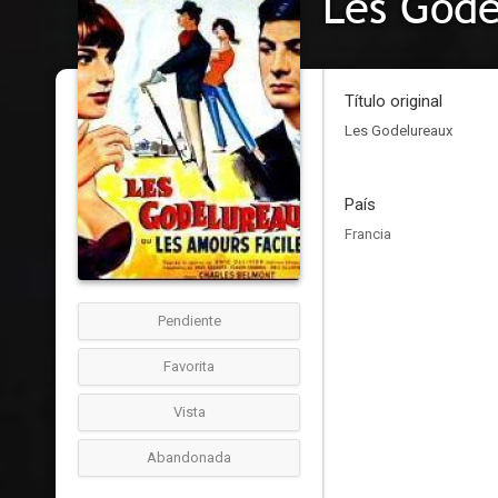
Les God
Título original
Les Godelureaux
País
Francia
Pendiente
Favorita
Vista
Abandonada