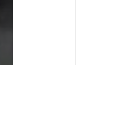
PlayMax
2026
Series populares
La Casa del Dragón
Silo
Stuart no consigue salvar el universo
Ted Lasso