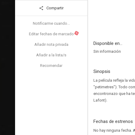
Compartir
Notificarme cuando...
N
Editar fechas de marcado
Disponible en...
Añadir nota privada
Sin información
Añadir a la lista/s
Recomendar
Sinopsis
La película refleja la v
"petimetres"). Todo com
encontronazo que ha teni
Lafont).
Fechas de estrenos
No hay ninguna fecha.
A