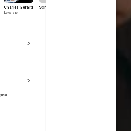
Charles Gérard
Sonia Vareuil
Hélène Zidi
Maggy
Le colonel
Nadine
inal