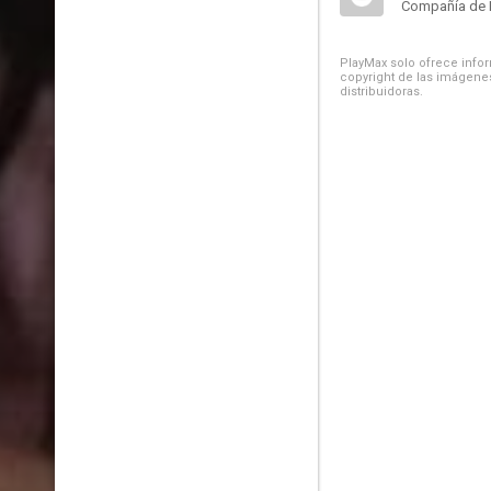
Compañía de 
PlayMax solo ofrece inform
copyright de las imágenes
distribuidoras.