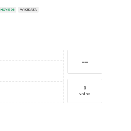
--
0
votos