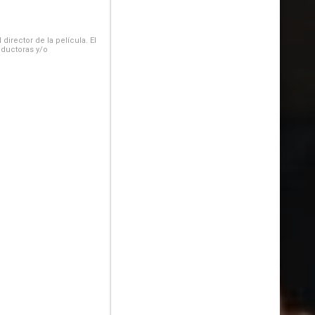
irector de la película. El
oductoras y/o