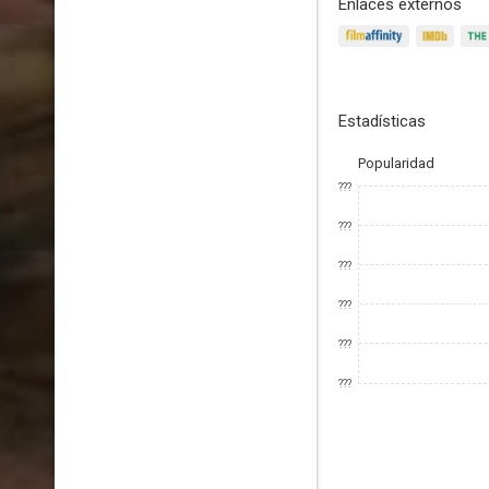
Enlaces externos
Estadísticas
Popularidad
???
???
???
???
???
???