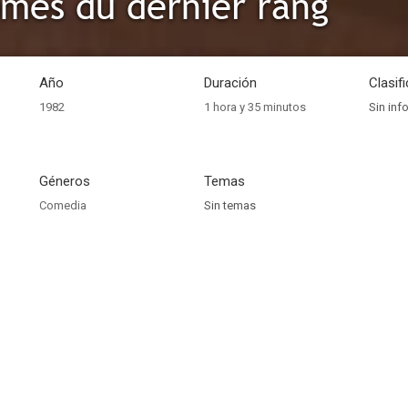
ômés du dernier rang
Año
Duración
Clasif
1982
1 hora y 35 minutos
Sin inf
Géneros
Temas
Comedia
Sin temas