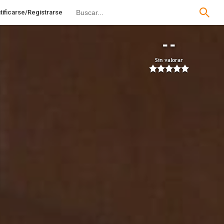
tificarse/Registrarse
--
Sin valorar