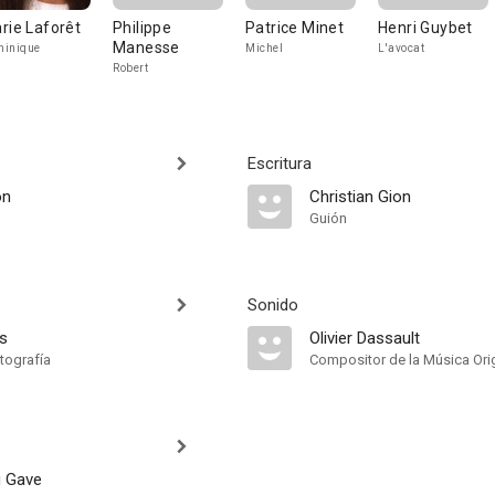
rie Laforêt
Philippe
Patrice Minet
Henri Guybet
Manesse
minique
Michel
L'avocat
Robert
Escritura
on
Christian Gion
Guión
Sonido
os
Olivier Dassault
tografía
Compositor de la Música Orig
u Gave