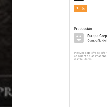
7 más
Producción
Europa Corp
Compañía de 
PlayMax solo ofrece inform
copyright de las imágenes
distribuidoras.