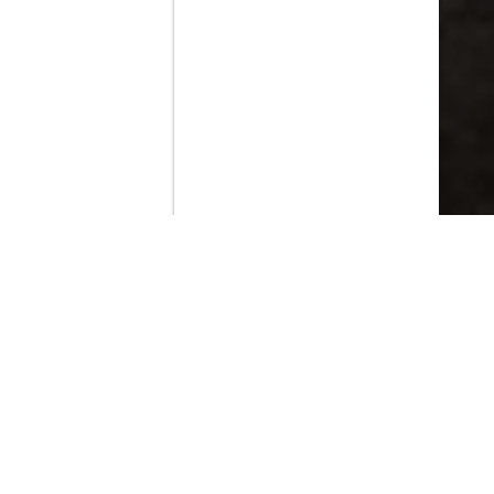
Contenido que expirara en VOD
Amazon Prime Video
Netflix
Movistar+
Filmin
Movistar+ Fibra