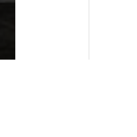
PlayMax
2026
Series populares
La Casa del Dragón
Silo
Ted Lasso
Muertos S.L.
Stuart no consigue salvar el universo