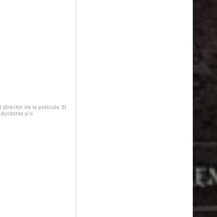
irector de la película. El
oductoras y/o