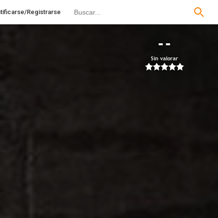
tificarse/Registrarse
--
Sin valorar