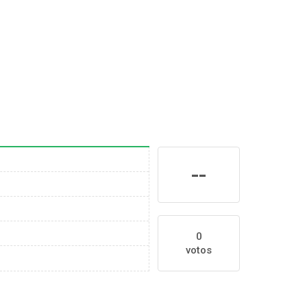
--
0
votos