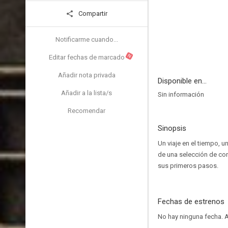
Compartir
Notificarme cuando...
N
Editar fechas de marcado
Añadir nota privada
Disponible en...
Añadir a la lista/s
Sin información
Recomendar
Sinopsis
Un viaje en el tiempo, 
de una selección de cor
sus primeros pasos.
Fechas de estrenos
No hay ninguna fecha.
A