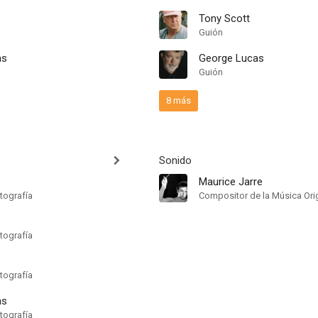
Tony Scott
Guión
as
George Lucas
Guión
8 más
Sonido
Maurice Jarre
tografía
Compositor de la Música Orig
tografía
tografía
as
tografía