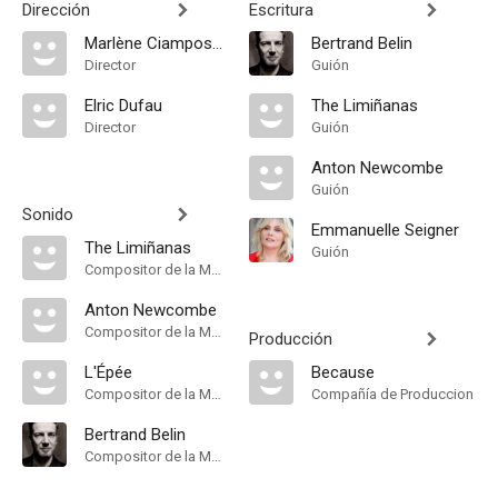
Dirección
Escritura
Marlène Ciampossin
Bertrand Belin
Director
Guión
Elric Dufau
The Limiñanas
Director
Guión
Anton Newcombe
Guión
Sonido
Emmanuelle Seigner
The Limiñanas
Guión
Compositor de la Música Original
Anton Newcombe
Compositor de la Música Original
Producción
L'Épée
Because
Compositor de la Música Original
Compañía de Produccion
Bertrand Belin
Compositor de la Música Original