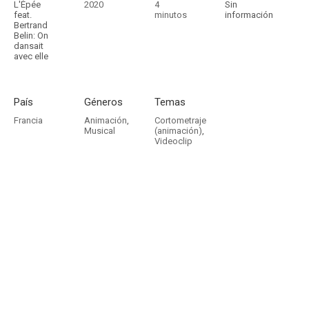
L'Épée
2020
4
Sin
feat.
minutos
información
Bertrand
Belin: On
dansait
avec elle
País
Géneros
Temas
Francia
Animación
,
Cortometraje
Musical
(animación)
,
Videoclip