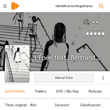
Identificarse/Registrarse
--
Sin valorar
L'Épée feat. Bertrand Belin: On dansait avec elle
Marcar ficha
Información
Trailers
DVD / Blu-Ray
Noticias
Título original
Año
Duración
Clasificación por edades