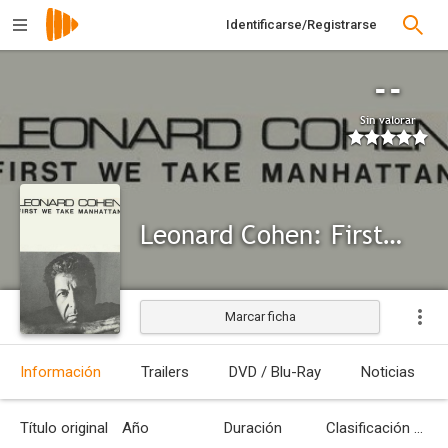
Identificarse/Registrarse
--
Sin valorar
Leonard Cohen: First We Take Manhattan
Marcar ficha
Información
Trailers
DVD / Blu-Ray
Noticias
Título original
Año
Duración
Clasificación por edades