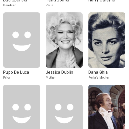
Bud Spencer
Yanti Somer
Harry Carey Jr.
Bambino
Perla
Pupo De Luca
Jessica Dublin
Dana Ghia
Prior
Mother
Perla's Mother