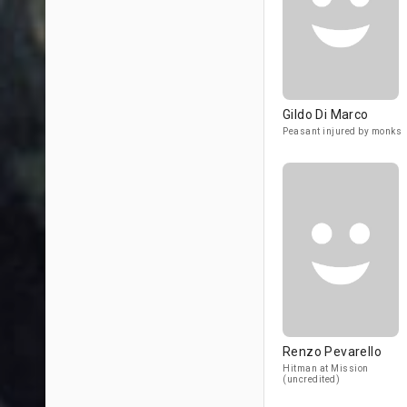
Gildo Di Marco
Peasant injured by monks
Renzo Pevarello
Hitman at Mission
(uncredited)