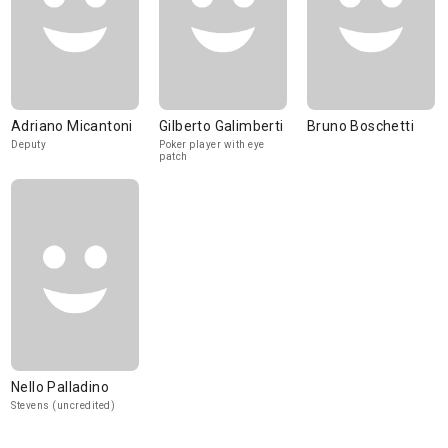
Adriano Micantoni
Gilberto Galimberti
Bruno Boschetti
Deputy
Poker player with eye
patch
Nello Palladino
Stevens (uncredited)