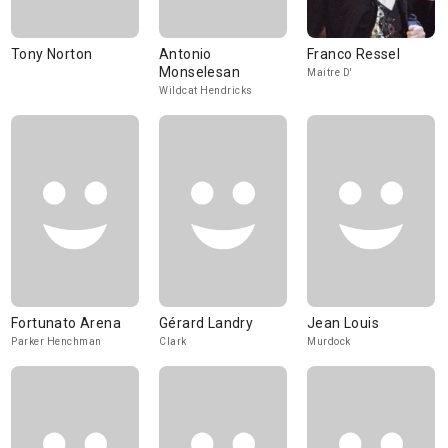
Tony Norton
Antonio
Franco Ressel
Monselesan
Maitre D'
Wildcat Hendricks
Fortunato Arena
Gérard Landry
Jean Louis
Parker Henchman
Clark
Murdock