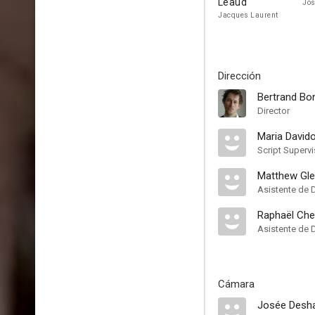
Léaud
Jo
Jacques Laurent
Dirección
Bertrand Bon
Director
Maria Davido
Script Supervi
Matthew Gled
Asistente de 
Raphaël Ch
Asistente de 
Cámara
Josée Desh