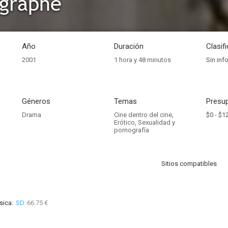
ographe
Año
Duración
Clasif
2001
1 hora y 48 minutos
Sin inf
Géneros
Temas
Presup
Drama
Cine dentro del cine
,
$0 -
$1
Erótico
,
Sexualidad y
pornografía
Sitios compatibles
sica:
SD
66.75 €