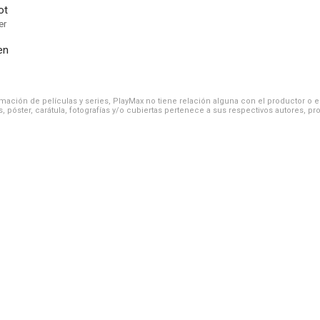
ot
er
en
ación de películas y series, PlayMax no tiene relación alguna con el productor o el d
, póster, carátula, fotografías y/o cubiertas pertenece a sus respectivos autores, pr