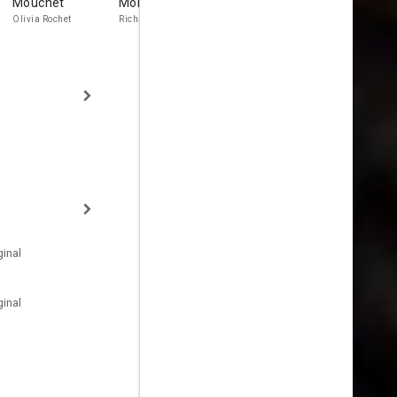
Mouchet
Montalembert
Louis
Carles
Olivia Rochet
Richard
inal
inal