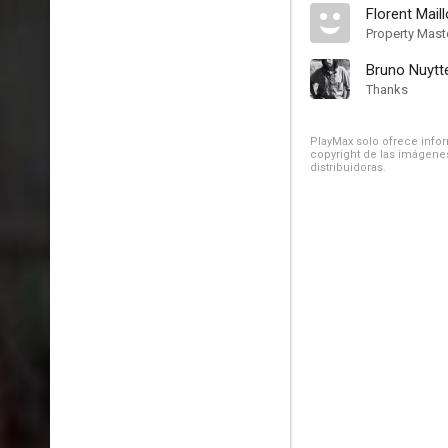
Florent Maill
Property Mast
Bruno Nuytt
Thanks
PlayMax solo ofrece inform
copyright de las imágenes
distribuidoras.