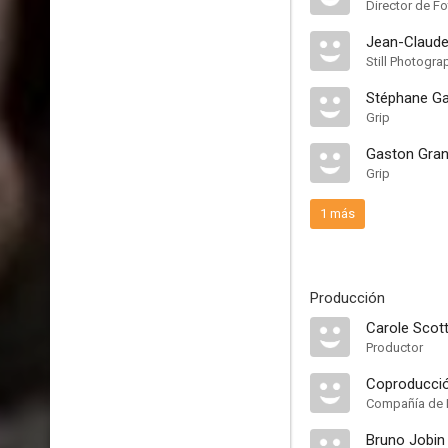
Director de Fo
Jean-Claude
Still Photogra
Stéphane Ga
Grip
Gaston Gra
Grip
1 más
Producción
Carole Scot
Productor
Coproducció
Compañía de 
Bruno Jobin