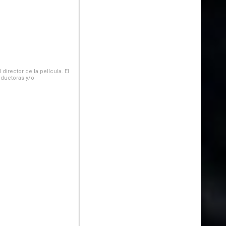
irector de la película. El
oductoras y/o