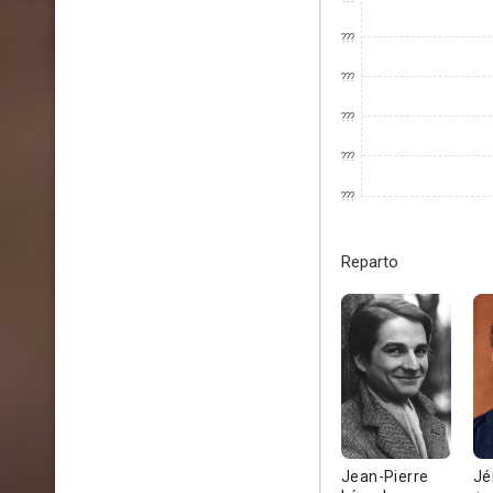
???
???
???
???
???
Reparto
Jean-Pierre
Jé