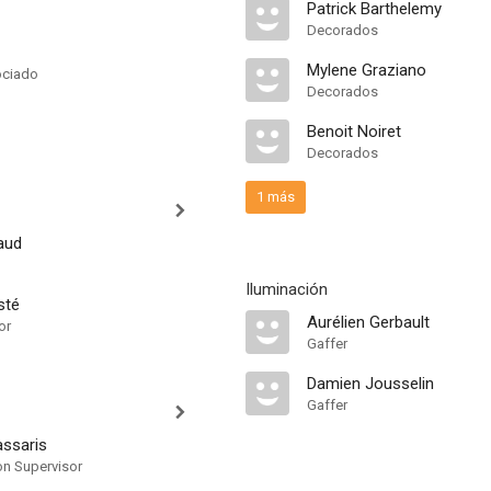
Patrick Barthelemy
Decorados
Mylene Graziano
ociado
Decorados
Benoit Noiret
Decorados
1 más
aud
Iluminación
sté
Aurélien Gerbault
or
Gaffer
Damien Jousselin
Gaffer
assaris
on Supervisor