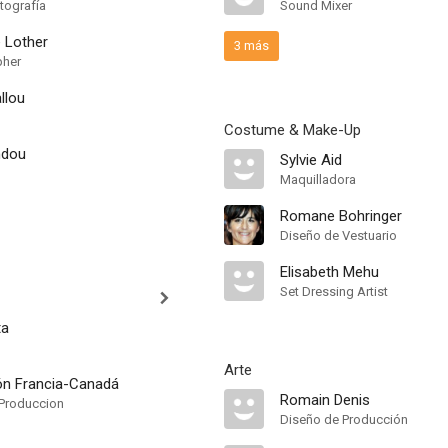
tografía
Sound Mixer
 Lother
3 más
pher
llou
Costume & Make-Up
ndou
Sylvie Aid
Maquilladora
Romane Bohringer
Diseño de Vestuario
Elisabeth Mehu
Set Dressing Artist
ta
Arte
n Francia-Canadá
Romain Denis
Produccion
Diseño de Producción