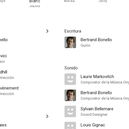
Blanc
seph
Monika
Jenny
Jeanne
Escritura
ello
Bertrand Bonello
Guión
vici
sor
Sonido
hill
Laurie Markovitch
Dirección
Compositor de la Música Orig
evènement
Bertrand Bonello
Dirección
Compositor de la Música Orig
Sylvain Bellemare
Sound Designer
aies
Louis Gignac