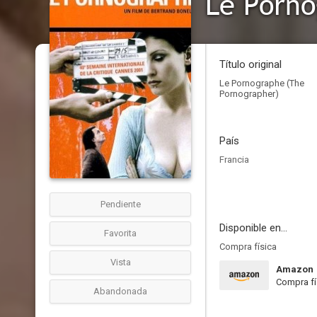
Le Porn
Título original
Le Pornographe (The
Pornographer)
País
Francia
Pendiente
Disponible en...
Favorita
Compra física
Vista
Amazon
Compra fí
Abandonada