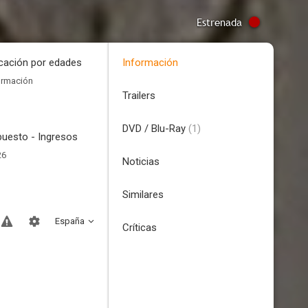
Estrenada
icación por edades
Información
ormación
Trailers
DVD / Blu-Ray
(1)
uesto - Ingresos
26
Noticias
Similares
España
Críticas