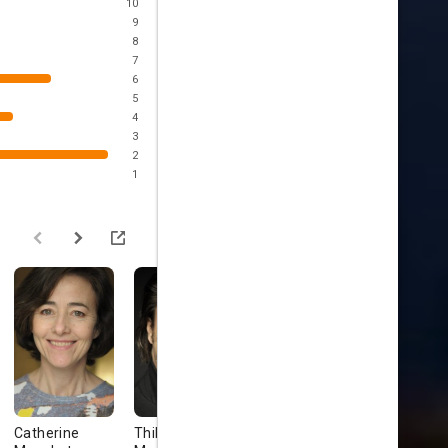
10
9
8
7
6
5
4
3
2
1
Catherine
Thibault de
André Marcon
Laurent Lu