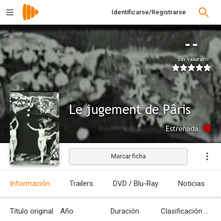
Identificarse/Registrarse
--
Sin valorar
Le jugement de Pâris
Estrenada
Marcar ficha
Información
Trailers
DVD / Blu-Ray
Noticias
Título original
Año
Duración
Clasificación por edades