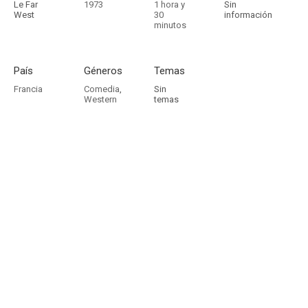
Le Far
1973
1 hora y
Sin
West
30
información
minutos
País
Géneros
Temas
Francia
Comedia
,
Sin
Western
temas