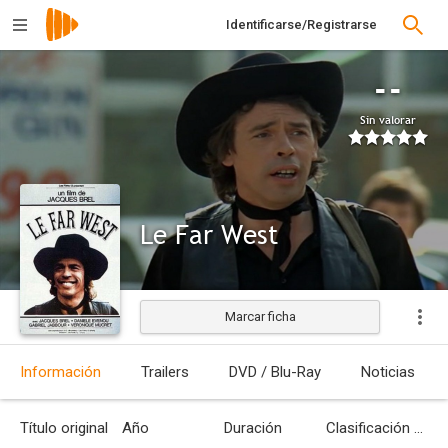
Identificarse/Registrarse
--
Sin valorar
Le Far West
Marcar ficha
Estrenada
Información
Trailers
DVD / Blu-Ray
Noticias
Título original
Año
Duración
Clasificación por edades