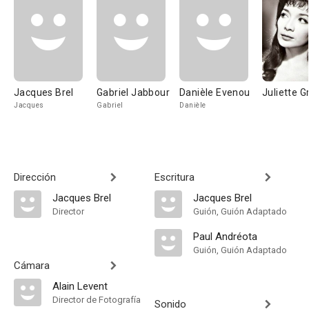
Jacques Brel
Gabriel Jabbour
Danièle Evenou
Juliette G
Jacques
Gabriel
Danièle
Dirección
Escritura
Jacques Brel
Jacques Brel
Director
Guión, Guión Adaptado
Paul Andréota
Guión, Guión Adaptado
Cámara
Alain Levent
Director de Fotografía
Sonido