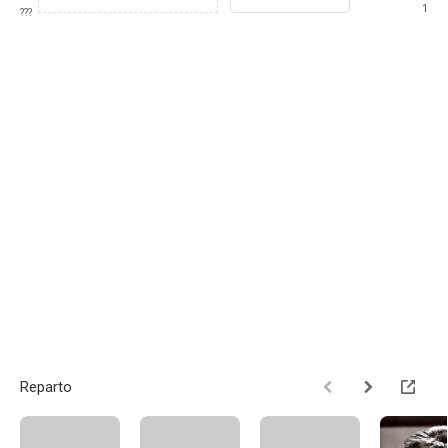
1
???
Reparto