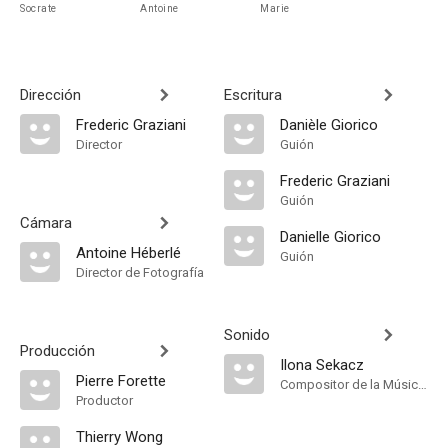
Socrate
Antoine
Marie
Dirección
Escritura
Frederic Graziani
Danièle Giorico
Director
Guión
Frederic Graziani
Guión
Cámara
Danielle Giorico
Antoine Héberlé
Guión
Director de Fotografía
Sonido
Producción
Ilona Sekacz
Pierre Forette
Compositor de la Música Original
Productor
Thierry Wong