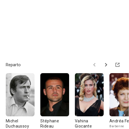
Reparto
Michel
Stéphane
Vahina
Andréa Fe
Duchaussoy
Rideau
Giocante
Barberine