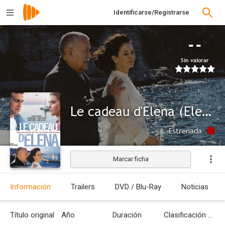
Identificarse/Registrarse
--
Sin valorar
Le cadeau d'Elena (Elena's Gift)
Estrenada
Marcar ficha
Información
Trailers
DVD / Blu-Ray
Noticias
Título original
Año
Duración
Clasificación por edades