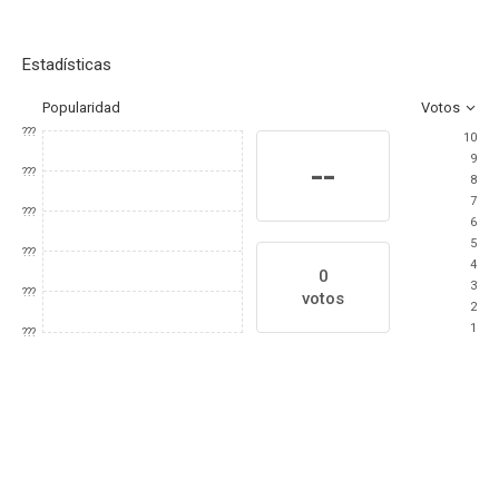
Estadísticas
Popularidad
Votos
???
10
9
--
???
8
7
???
6
5
???
4
0
3
???
votos
2
1
???