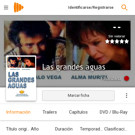
Identificarse/Registrarse
--
Sin valorar
Las grandes aguas
Finalizada
Marcar ficha
Información
Trailers
Capítulos
DVD / Blu-Ray
Título original
Año
Duración
Temporadas
Clasificación por edades