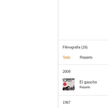
Esta noche mejor no
--
Filmografía (16)
Todo
Reparto
2009
El centroforward murió al amanecer
--
--
El gaucho
Reparto
1967