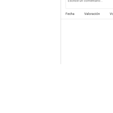
Fecha
Valoración
V
Camino del infierno