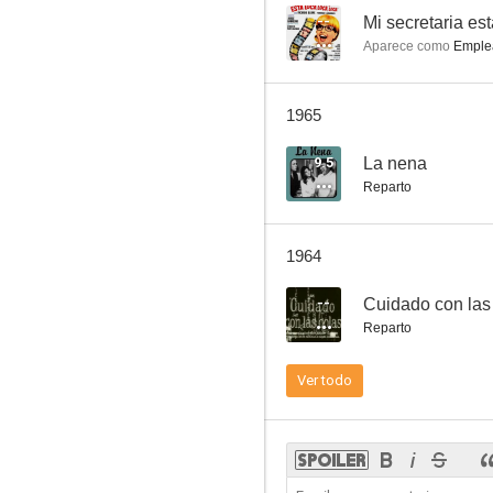
--
Mi secretaria est
Aparece como
Emple
Mi mujer está loca
1965
--
9.5
La nena
Reparto
1964
--
Cuidado con las
Reparto
El Gaucho y el Diablo
Ver todo
--