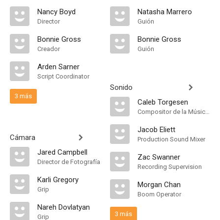
Nancy Boyd
Natasha Marrero
Director
Guión
Bonnie Gross
Bonnie Gross
Creador
Guión
Arden Sarner
Script Coordinator
Sonido
3 más
Caleb Torgesen
Compositor de la Música Original
Jacob Eliett
Cámara
Production Sound Mixer
Jared Campbell
Zac Swanner
Director de Fotografía
Recording Supervision
Karli Gregory
Morgan Chan
Grip
Boom Operator
Nareh Dovlatyan
3 más
Grip