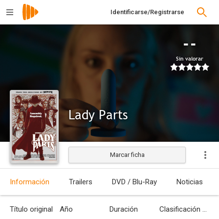
Identificarse/Registrarse
--
Sin valorar
Lady Parts
Marcar ficha
Estrenada
Información
Trailers
DVD / Blu-Ray
Noticias
Título original
Año
Duración
Clasificación por edades