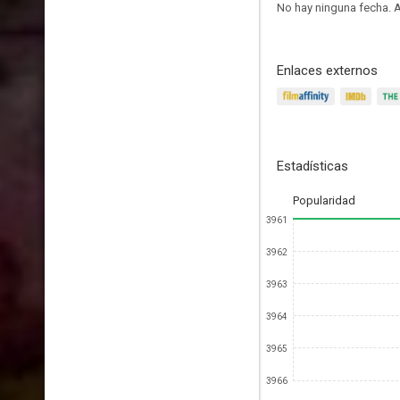
No hay ninguna fecha.
A
Enlaces externos
Estadísticas
Popularidad
3961
3962
3963
3964
3965
3966