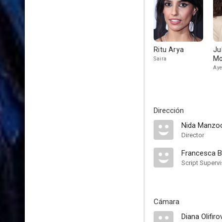
Ritu Arya
Ju
M
Saira
Ay
Dirección
Nida Manzo
Director
Francesca 
Script Supervi
Cámara
Diana Olifiro