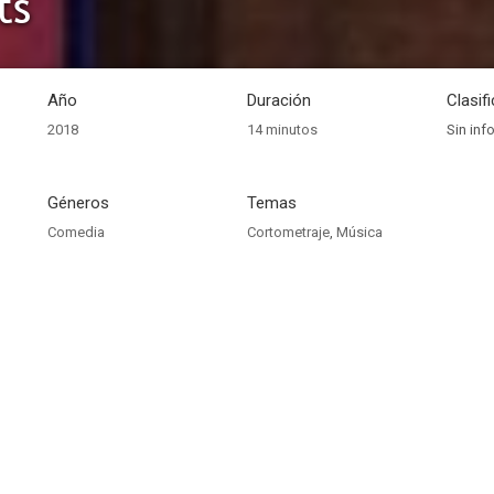
ts
Año
Duración
Clasif
2018
14 minutos
Sin inf
Géneros
Temas
Comedia
Cortometraje
,
Música