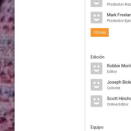
Productor As
Mark Freela
Productor Eje
10 más
Edición
Robbie Morr
Editor
Joseph Bickn
Colorist
Scott Hinchc
Online Editor
Equipo