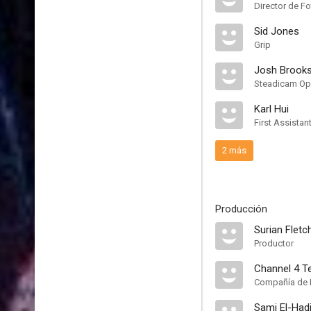
Director de Fo
Sid Jones
Grip
Josh Brook
Steadicam Op
Karl Hui
First Assista
2 más
Producción
Surian Flet
Productor
Channel 4 Te
Compañía de 
Sami El-Had