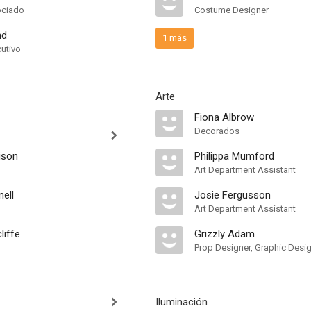
ociado
Costume Designer
nd
1 más
cutivo
Arte
Fiona Albrow
Decorados
ison
Philippa Mumford
Art Department Assistant
ell
Josie Fergusson
Art Department Assistant
liffe
Grizzly Adam
Prop Designer, Graphic Desi
Iluminación