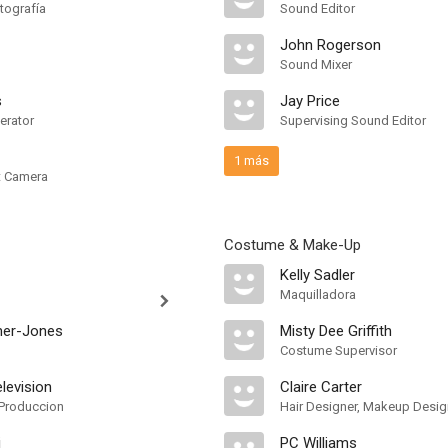
tografía
Sound Editor
John Rogerson
Sound Mixer
s
Jay Price
erator
Supervising Sound Editor
1 más
nt Camera
Costume & Make-Up
Kelly Sadler
Maquilladora
cher-Jones
Misty Dee Griffith
Costume Supervisor
levision
Claire Carter
Produccion
Hair Designer, Makeup Desig
i
PC Williams