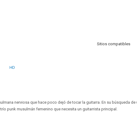
Sitios compatibles
HD
lmana nerviosa que hace poco dejó de tocar la guitarra. En su búsqueda de 
 trío punk musulmán femenino que necesita un guitarrista principal.