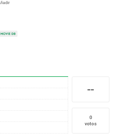
ñadir
--
0
votos