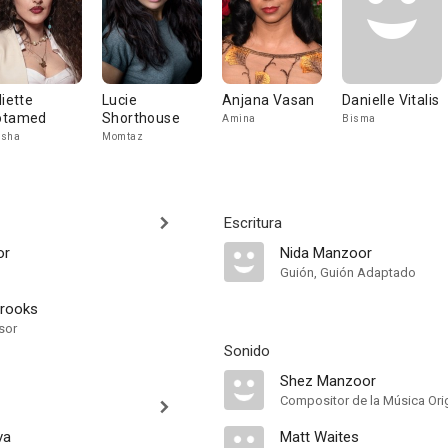
liette
Lucie
Anjana Vasan
Danielle Vitalis
otamed
Shorthouse
Amina
Bisma
esha
Momtaz
Escritura
or
Nida Manzoor
Guión, Guión Adaptado
Brooks
sor
Sonido
Shez Manzoor
Compositor de la Música Orig
va
Matt Waites