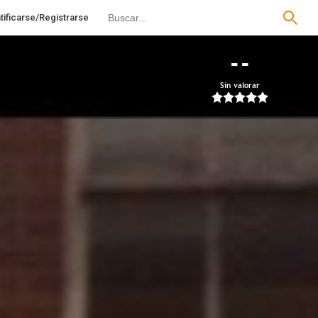
tificarse/Registrarse
--
Sin valorar