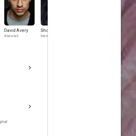
David Avery
Shobu Kapoor
Madhav
Daniel Del
Sharma
Abdullah
Seema
Drunk Lad 2
Tariq
inal