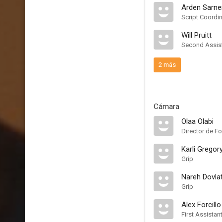
Arden Sarne
Script Coordi
Will Pruitt
Second Assist
2 más
Cámara
Olaa Olabi
Director de Fo
Karli Gregor
Grip
Nareh Dovla
Grip
Alex Forcillo
First Assista