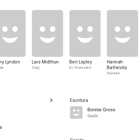
y Lyndon
Lars Midthun
Ben Lepley
Hannah
Battersby
da
Cody
Dr. Silverstein
Hannah
Escritura
Bonnie Gross
Guión
s