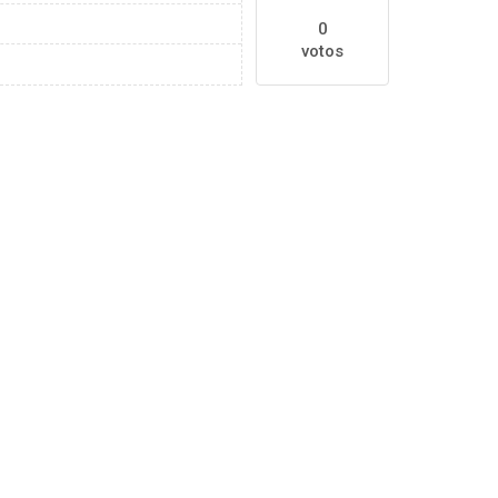
0
votos