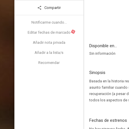
Compartir
Notificarme cuando...
N
Editar fechas de marcado
Añadir nota privada
Disponible en...
Añadir a la lista/s
Sin información
Recomendar
Sinopsis
Basada en la historia r
asunto familiar cuando 
recuperación (a pesar d
todos los aspectos de s
Fechas de estrenos
No hay ninguna fecha.
A