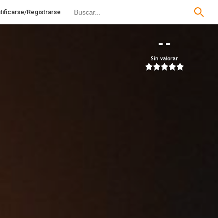
tificarse/Registrarse
--
Sin valorar