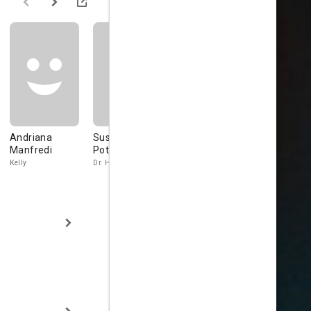
Andriana
Susanne
Alyx Lee
Coby Larin
Manfredi
Potrock
Masie
Dave
Kelly
Dr. Harrison