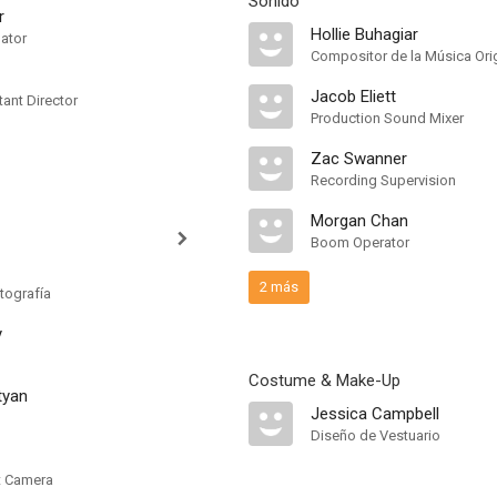
Sonido
r
Hollie Buhagiar
nator
Compositor de la Música Orig
Jacob Eliett
ant Director
Production Sound Mixer
Zac Swanner
Recording Supervision
Morgan Chan
Boom Operator
2 más
tografía
y
Costume & Make-Up
tyan
Jessica Campbell
Diseño de Vestuario
nt Camera