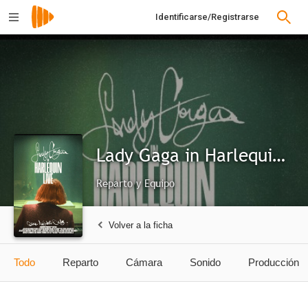
Identificarse/Registrarse
Lady Gaga in Harlequin Live: One Night Only
Reparto y Equipo
Volver a la ficha
Todo
Reparto
Cámara
Sonido
Producción