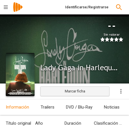
Identificarse/Registrarse
--
Sin valorar
Lady Gaga in Harlequin Live: One Night Only
Marcar ficha
Información
Trailers
DVD / Blu-Ray
Noticias
Título original
Año
Duración
Clasificación por edades