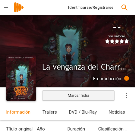
Identificarse/Registrarse
--
Sin valorar
La venganza del Charro Negro
En producción
Marcar ficha
Información
Trailers
DVD / Blu-Ray
Noticias
Título original
Año
Duración
Clasificación por edades