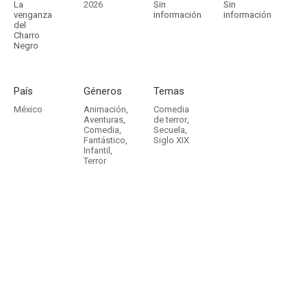
La
2026
Sin
Sin
venganza
información
información
del
Charro
Negro
País
Géneros
Temas
México
Animación
,
Comedia
Aventuras
,
de terror
,
Comedia
,
Secuela
,
Fantástico
,
Siglo XIX
Infantil
,
Terror