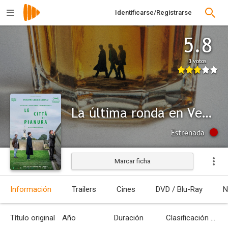
Identificarse/Registrarse
5.8
3 votos
La última ronda en Venecia
Estrenada
Marcar ficha
Información
Trailers
Cines
DVD / Blu-Ray
N
Título original
Año
Duración
Clasificación por edades