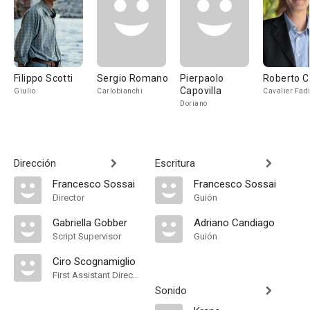
Filippo Scotti
Sergio Romano
Pierpaolo
Roberto C
Capovilla
Giulio
Carlobianchi
Cavalier Fad
Doriano
Dirección
Escritura
Francesco Sossai
Francesco Sossai
Director
Guión
Gabriella Gobber
Adriano Candiago
Script Supervisor
Guión
Ciro Scognamiglio
First Assistant Director
Sonido