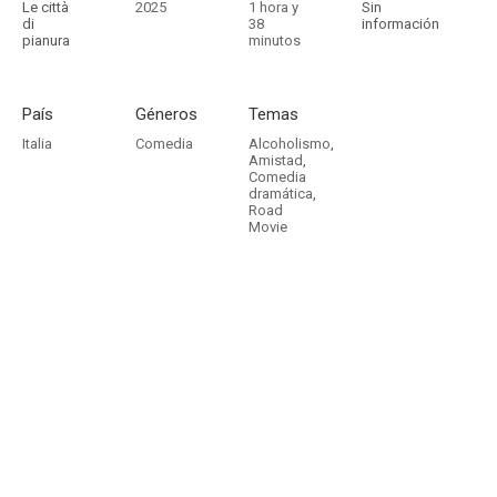
Le città
2025
1 hora y
Sin
di
38
información
pianura
minutos
País
Géneros
Temas
Italia
Comedia
Alcoholismo
,
Amistad
,
Comedia
dramática
,
Road
Movie