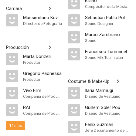
Krano
Compositor de la Música Original, Música
Cámara
Massimiliano Kuveiller
Sebastian Pablo Poloni
Director de Fotografía
Sound Designer
Marco Zambrano
Sound
Producción
Francesco Tumminello
Marta Donzelli
Sound Mix Technician
Productor
Gregorio Paonessa
Productor
Costume & Make-Up
Vivo Film
Ilaria Marmugi
Compañía de Produccion
Diseño de Vestuario
RAI
Guillem Soler Pou
Compañía de Produccion
Diseño de Vestuario
Fenix Guzman
14 más
Jefe Departamento de Maquillaje