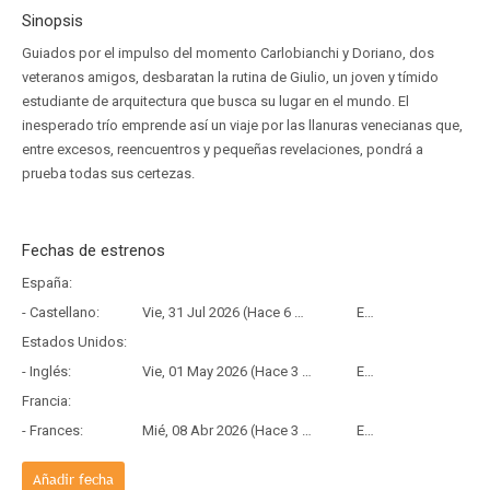
Sinopsis
Guiados por el impulso del momento Carlobianchi y Doriano, dos
veteranos amigos, desbaratan la rutina de Giulio, un joven y tímido
estudiante de arquitectura que busca su lugar en el mundo. El
inesperado trío emprende así un viaje por las llanuras venecianas que,
entre excesos, reencuentros y pequeñas revelaciones, pondrá a
prueba todas sus certezas.
Fechas de estrenos
España:
- Castellano:
Vie, 31 Jul 2026 (Hace 6 días)
Estreno
Estados Unidos:
- Inglés:
Vie, 01 May 2026 (Hace 3 meses y 5 días)
Estreno
Francia:
- Frances:
Mié, 08 Abr 2026 (Hace 3 meses y 28 días)
Estreno
Añadir fecha