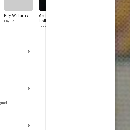
Edy Williams
Anthony
Vince Howard
Warrene Ot
Holland
Phyllis
Ralph (as Vincent
Betty Avery
Howard)
Henry
inal