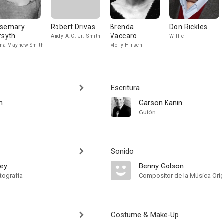
semary
Robert Drivas
Brenda
Don Rickles
rsyth
Vaccaro
Andy 'A.C. Jr.' Smith
Willie
na Mayhew Smith
Molly Hirsch
Escritura
n
Garson Kanin
Guión
Sonido
fey
Benny Golson
tografía
Compositor de la Música Orig
Costume & Make-Up