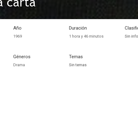
a carta
Año
Duración
Clasif
1969
1 hora y 46 minutos
Sin inf
Géneros
Temas
Drama
Sin temas