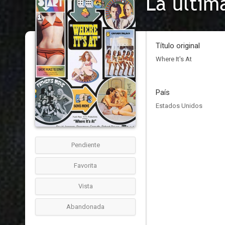
La últim
Título original
Where It's At
País
Estados Unidos
Pendiente
Favorita
Vista
Abandonada