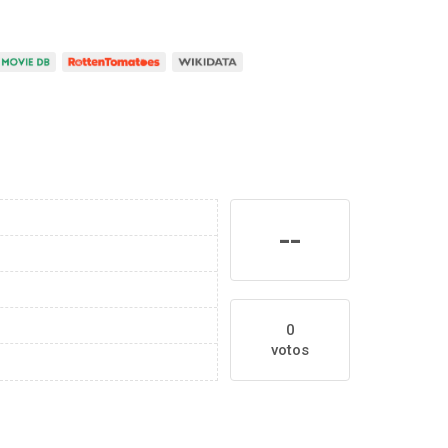
--
0
votos