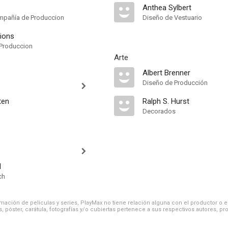
Anthea Sylbert
mpañía de Produccion
Diseño de Vestuario
ions
Produccion
Arte
Albert Brenner
Diseño de Producción
ten
Ralph S. Hurst
Decorados
l
ch
ación de películas y series, PlayMax no tiene relación alguna con el productor o el d
, póster, carátula, fotografías y/o cubiertas pertenece a sus respectivos autores, pr