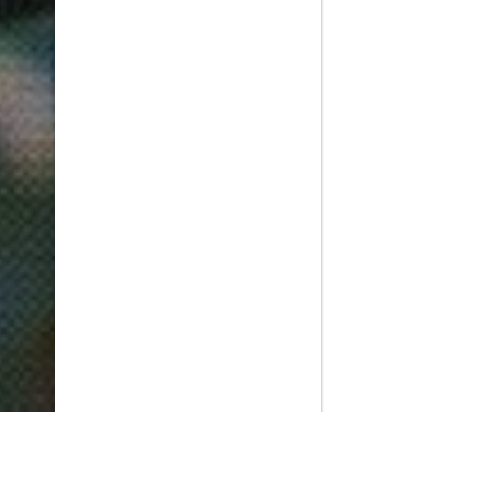
PlayMax
2026
Series populares
La Casa del Dragón