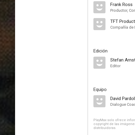
Frank Ross
Productor, Co
TFT Product
Compañía de 
Edición
Stefan Arns
Editor
Equipo
David Pardol
Dialogue Coa
PlayMax solo ofrece inform
copyright de las imágenes
distribuidoras.