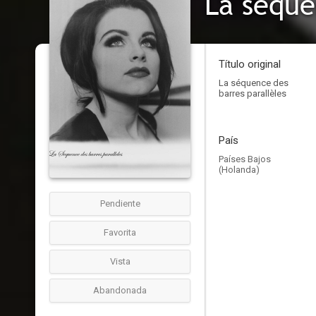
La séque
Título original
La séquence des
barres parallèles
País
Países Bajos
(Holanda)
Pendiente
Favorita
Vista
Abandonada