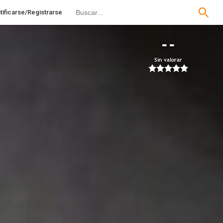
tificarse/Registrarse
--
Sin valorar