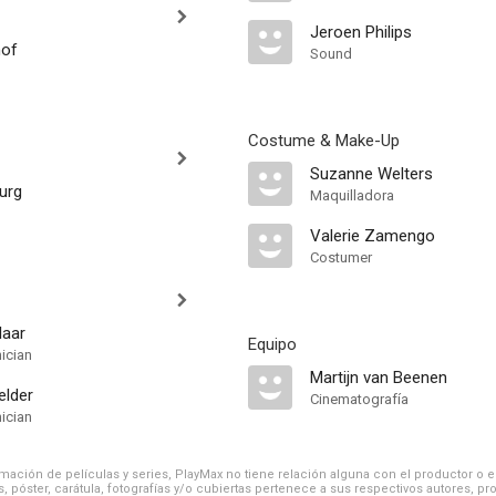
Jeroen Philips
nof
Sound
Costume & Make-Up
Suzanne Welters
burg
Maquilladora
Valerie Zamengo
Costumer
laar
Equipo
ician
Martijn van Beenen
elder
Cinematografía
ician
ación de películas y series, PlayMax no tiene relación alguna con el productor o el d
, póster, carátula, fotografías y/o cubiertas pertenece a sus respectivos autores, pr