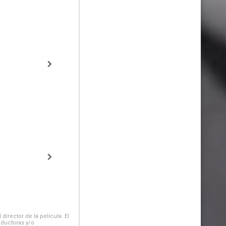
irector de la película. El
oductoras y/o