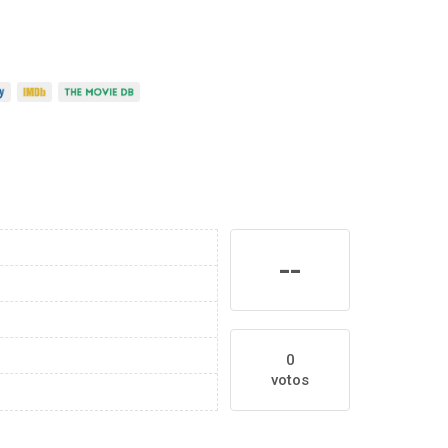
--
0
votos