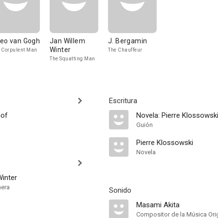
eo van Gogh
Jan Willem
J. Bergamin
Winter
 Corpulent Man
The Chauffeur
The Squatting Man
Escritura
nof
Novela: Pierre Klossowsk
Guión
Pierre Klossowski
Novela
Winter
mera
Sonido
Masami Akita
Compositor de la Música Orig