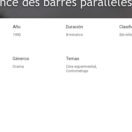
nce des barres parallèles
Año
Duración
Clasif
1992
8 minutos
Sin inf
Géneros
Temas
Drama
Cine experimental
,
Cortometraje