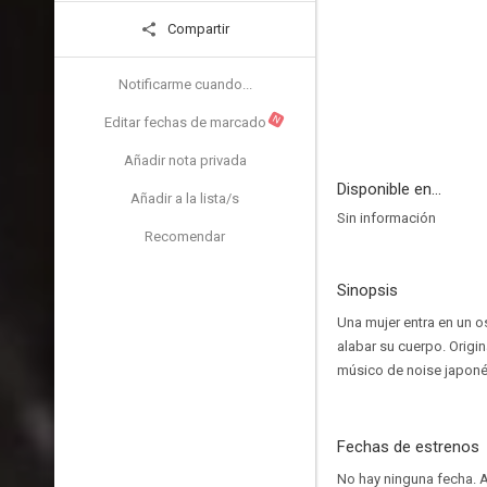
Compartir
Notificarme cuando...
N
Editar fechas de marcado
Añadir nota privada
Disponible en...
Añadir a la lista/s
Sin información
Recomendar
Sinopsis
Una mujer entra en un 
alabar su cuerpo. Origi
músico de noise japon
Fechas de estrenos
No hay ninguna fecha.
A