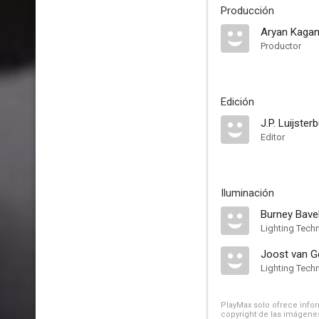
Producción
Aryan Kaga
Productor
Edición
J.P. Luijster
Editor
Iluminación
Burney Bave
Lighting Techn
Joost van G
Lighting Techn
PlayMax solo ofrece inform
copyright de las imágenes