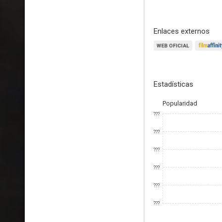
Enlaces externos
Estadísticas
Popularidad
???
???
???
???
???
???