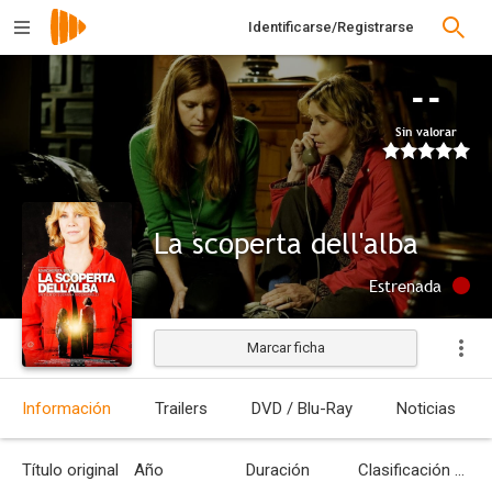
Identificarse/Registrarse
--
Sin valorar
La scoperta dell'alba
Estrenada
Marcar ficha
Información
Trailers
DVD / Blu-Ray
Noticias
Título original
Año
Duración
Clasificación por edades