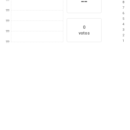
--
???
8
7
???
6
5
???
4
0
3
???
votos
2
1
???