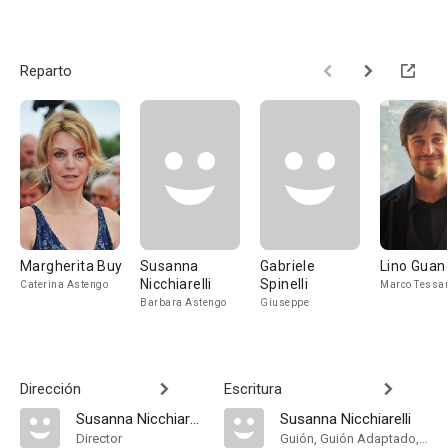
Reparto
Margherita Buy
Susanna
Gabriele
Lino Guan
Nicchiarelli
Spinelli
Caterina Astengo
Marco Tessa
Barbara Astengo
Giuseppe
Dirección
Escritura
Susanna Nicchiarelli
Susanna Nicchiarelli
Director
Guión, Guión Adaptado, Historia