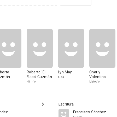
berto
Roberto 'El
Lyn May
Charly
uzmán
Flaco' Guzmán
Valentino
Elsa
Hijinio
Metodio
Escritura
ández
Francisco Sánchez