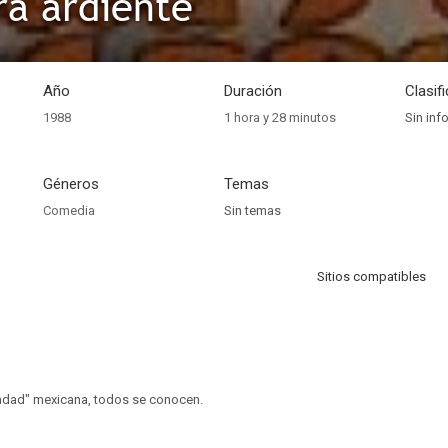
ra ardiente
Año
Duración
Clasif
1988
1 hora y 28 minutos
Sin inf
Géneros
Temas
Comedia
Sin temas
Sitios compatibles
indad" mexicana, todos se conocen.