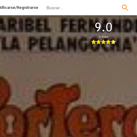
tificarse/Registrarse
9.0
1 voto