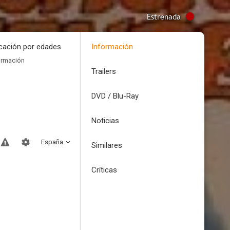
Estrenada
icación por edades
Información
ormación
Trailers
DVD / Blu-Ray
Noticias
España
Similares
Críticas