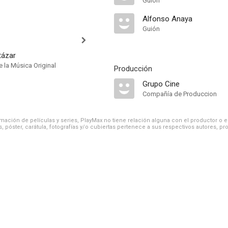
Guión
Alfonso Anaya
Guión
tázar
 la Música Original
Producción
Grupo Cine
Compañía de Produccion
ación de películas y series, PlayMax no tiene relación alguna con el productor o el d
, póster, carátula, fotografías y/o cubiertas pertenece a sus respectivos autores, pr