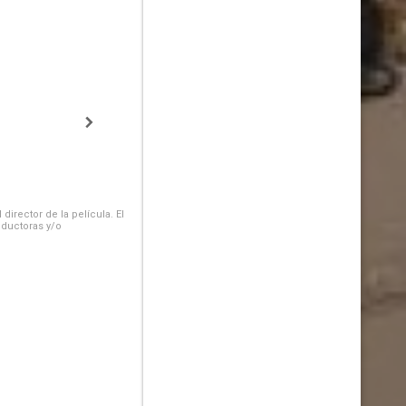
irector de la película. El
oductoras y/o