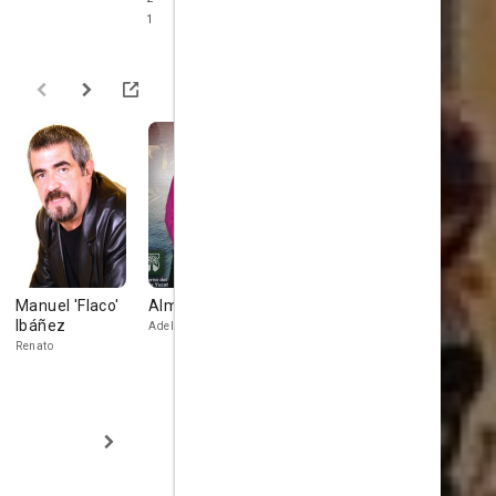
1
Manuel 'Flaco'
Alma Delfina
Cesar Bono
Jacaranda
Ibáñez
Alfaro
Adelita
Renato
Minerva