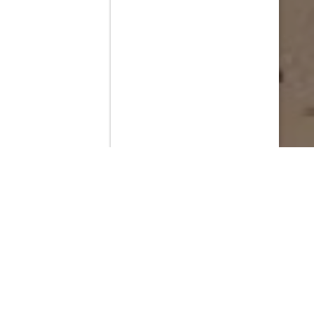
Contenido que expirara en VOD
Amazon Prime Video
Netflix
Filmin
Movistar+
Movistar+ Fibra