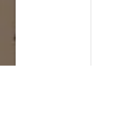
PlayMax
2026
Series populares
La Casa del Dragón
Silo
Stuart no consigue salvar el universo
Ted Lasso
Operaciones especiales: Lioness