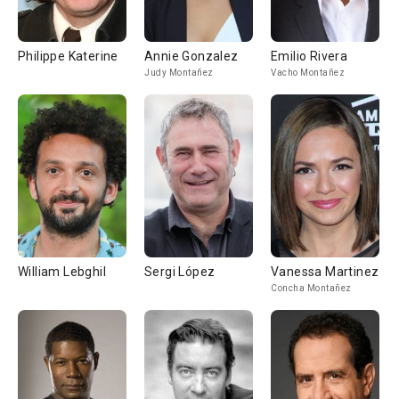
Philippe Katerine
Annie Gonzalez
Emilio Rivera
Judy Montañez
Vacho Montañez
William Lebghil
Sergi López
Vanessa Martinez
Concha Montañez