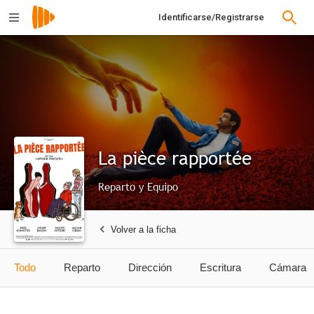
Identificarse/Registrarse
La pièce rapportée
Reparto y Equipo
Volver a la ficha
Todo
Reparto
Dirección
Escritura
Cámara