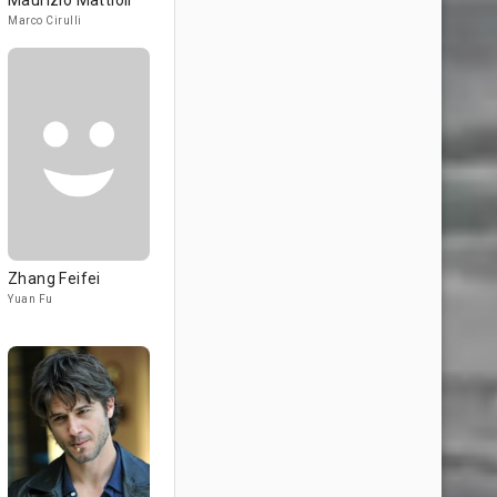
Maurizio Mattioli
Marco Cirulli
Zhang Feifei
Yuan Fu