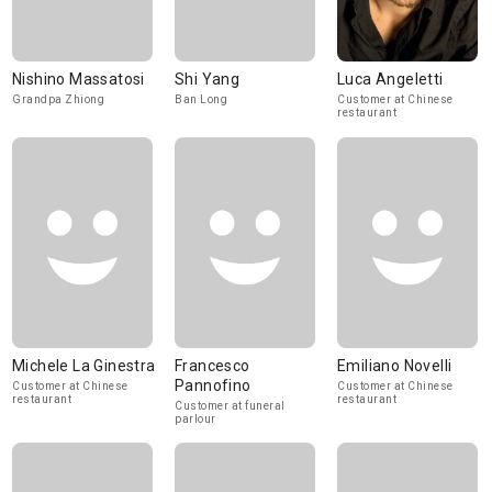
Nishino Massatosi
Shi Yang
Luca Angeletti
Grandpa Zhiong
Ban Long
Customer at Chinese
restaurant
Michele La Ginestra
Francesco
Emiliano Novelli
Pannofino
Customer at Chinese
Customer at Chinese
restaurant
restaurant
Customer at funeral
parlour