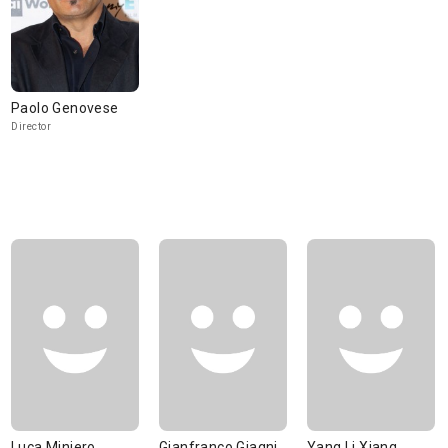
Paolo Genovese
Director
Luca Miniero
Gianfranco Giagni
Yang Li Xiang