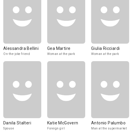
Alessandra Bellini
Gea Martire
Giulia Ricciardi
On-the-joke friend
Woman at the park
Woman at the park
Danila Stalteri
Katie McGovern
Antonio Palumbo
Spouse
Foreign girl
Man at the supermarket