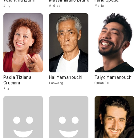
Valentina Izumi
Massimiliano Bruno
Ilaria Spada
Jing
Andrea
Maria
Paola Tiziana
Hal Yamanouchi
Taiyo Yamanouchi
Cruciani
Laowang
Quian Fu
Rita