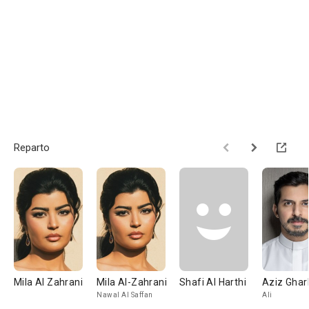
Reparto
Mila Al Zahrani
Mila Al-Zahrani
Shafi Al Harthi
Aziz Ghar
Nawal Al Saffan
Ali