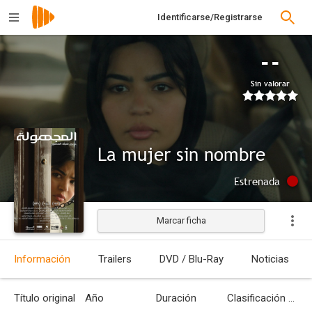
Identificarse/Registrarse
--
Sin valorar
La mujer sin nombre
Estrenada
Marcar ficha
Información
Trailers
DVD / Blu-Ray
Noticias
Título original
Año
Duración
Clasificación por edades