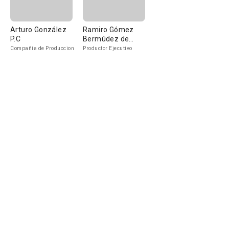
Arturo González
Ramiro Gómez
P.C
Bermúdez de
Castro
Compañía de Produccion
Productor Ejecutivo