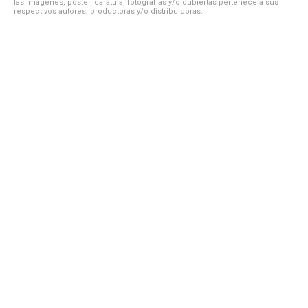
las imágenes, póster, carátula, fotografías y/o cubiertas pertenece a sus
respectivos autores, productoras y/o distribuidoras.