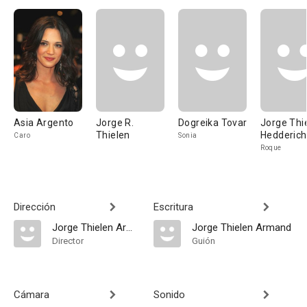
Asia Argento
Jorge R.
Dogreika Tovar
Jorge Thi
Thielen
Hedderich
Caro
Sonia
Roque
Dirección
Escritura
Jorge Thielen Armand
Jorge Thielen Armand
Director
Guión
Cámara
Sonido