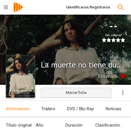
Identificarse/Registrarse
--
Sin valorar
La muerte no tiene dueño
Estrenada
Marcar ficha
Información
Trailers
DVD / Blu-Ray
Noticias
Título original
Año
Duración
Clasificación por edades