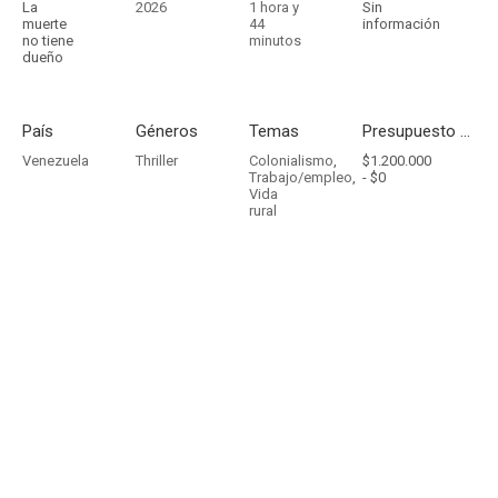
La
2026
1 hora y
Sin
muerte
44
información
no tiene
minutos
dueño
País
Géneros
Temas
Presupuesto - Ingresos
Venezuela
Thriller
Colonialismo
,
$1.200.000
Trabajo/empleo
,
-
$0
Vida
rural