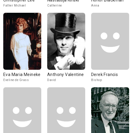
Christopher Lee
Nastassja Kinski
Honor Blackman
Father Michael
Catherine
Anna
Eva Maria Meineke
Anthony Valentine
Derek Francis
Eveline de Grass
David
Bishop