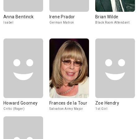
Anna Bentinck
Irene Prador
Brian Wilde
Isabel
German Matron
Black Room Attendant
Howard Goorney
Frances de la Tour
Zoe Hendry
Critic (Roger)
Salvation Army Major
1st Girl