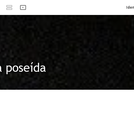
Iden
 poseída