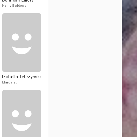
Denholm Elliott
Henry Beddows
Izabella Telezynska
Margaret