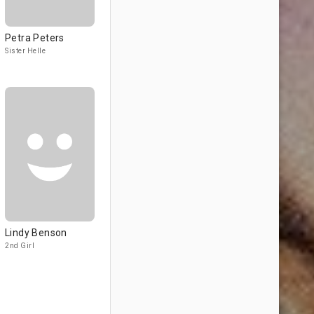
Petra Peters
Sister Helle
Lindy Benson
2nd Girl