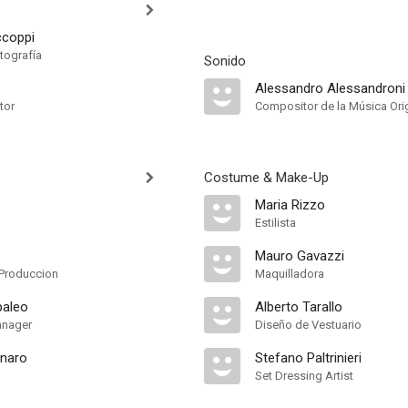
ccoppi
tografía
Sonido
Alessandro Alessandroni
tor
Compositor de la Música Orig
Costume & Make-Up
Maria Rizzo
Estilista
Mauro Gavazzi
Produccion
Maquilladora
paleo
Alberto Tarallo
anager
Diseño de Vestuario
unaro
Stefano Paltrinieri
Set Dressing Artist