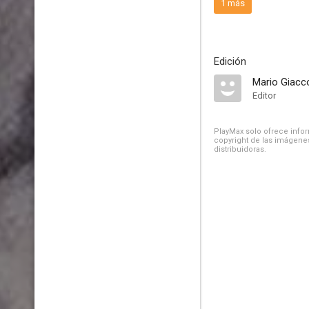
1 más
Edición
Mario Giacc
Editor
PlayMax solo ofrece inform
copyright de las imágenes
distribuidoras.