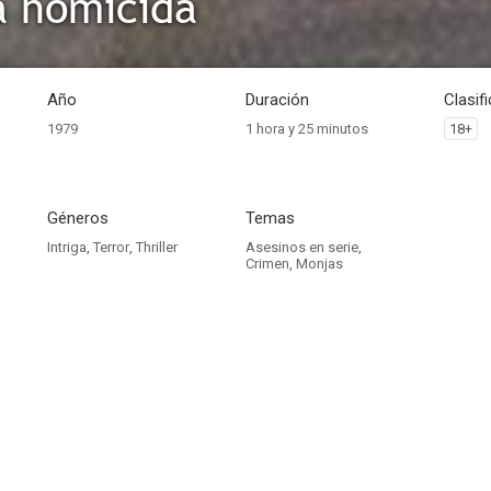
a homicida
Año
Duración
Clasif
1979
1 hora y 25 minutos
18+
Géneros
Temas
Intriga
,
Terror
,
Thriller
Asesinos en serie
,
Crimen
,
Monjas