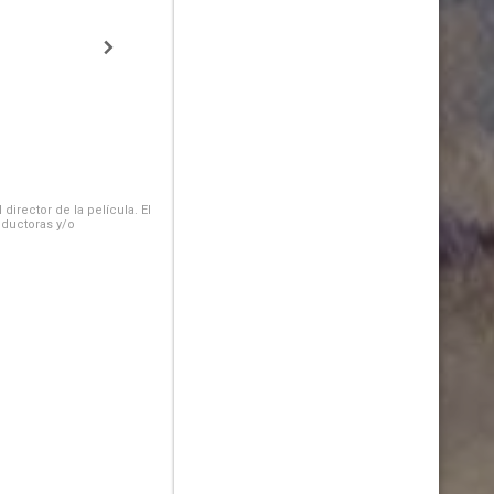
irector de la película. El
oductoras y/o