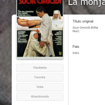
La monj
Título original
Suor Omicidi (Killer
Nun)
País
Italia
Pendiente
Favorita
Vista
Abandonada