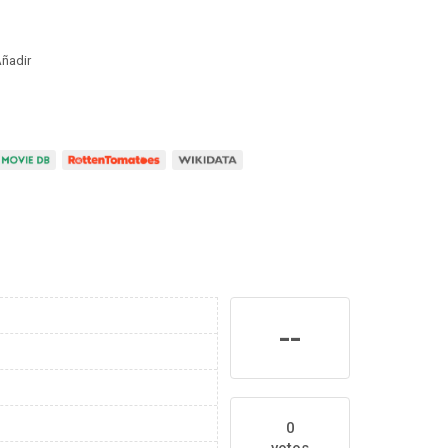
ñadir
--
0