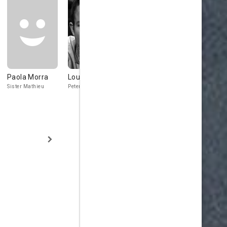
Paola Morra
Lou Castel
Laura Nucci
Alice Ghera
Sister Mathieu
Peter
Baroness
Nurse