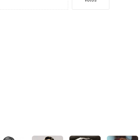
votos