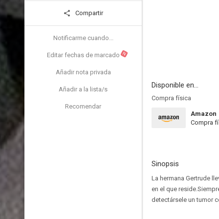
Compartir
Notificarme cuando...
N
Editar fechas de marcado
Añadir nota privada
Disponible en...
Añadir a la lista/s
Compra física
Recomendar
Amazon
Compra fí
Sinopsis
La hermana Gertrude lle
en el que reside.Siempr
detectársele un tumor c