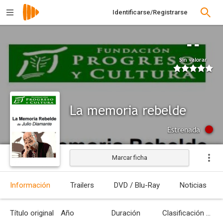
Identificarse/Registrarse
--
Sin valorar
La memoria rebelde
Estrenada
Marcar ficha
Información
Trailers
DVD / Blu-Ray
Noticias
Título original
Año
Duración
Clasificación por edades