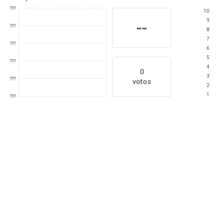
???
10
9
--
???
8
7
???
6
5
???
4
0
3
???
votos
2
1
???