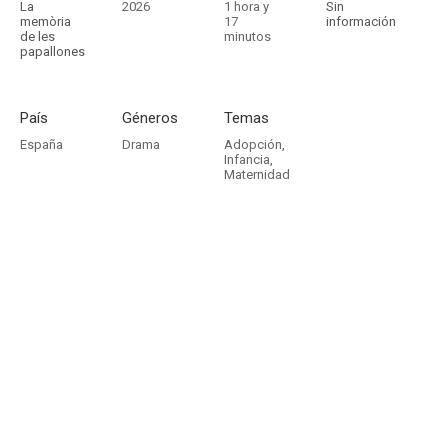
La
2026
1 hora y
Sin
memòria
17
información
de les
minutos
papallones
País
Géneros
Temas
España
Drama
Adopción
,
Infancia
,
Maternidad