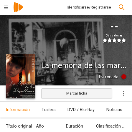
Identificarse/Registrarse
--
Sin valorar
La memoria de las mariposas
Estrenada
Marcar ficha
Información
Trailers
DVD / Blu-Ray
Noticias
Título original
Año
Duración
Clasificación por edades