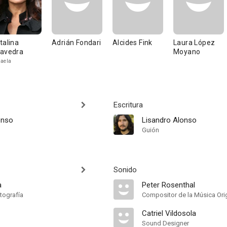
talina
Adrián Fondari
Alcides Fink
Laura López
avedra
Moyano
aela
Escritura
onso
Lisandro Alonso
Guión
Sonido
a
Peter Rosenthal
tografía
Compositor de la Música Orig
Catriel Vildosola
Sound Designer