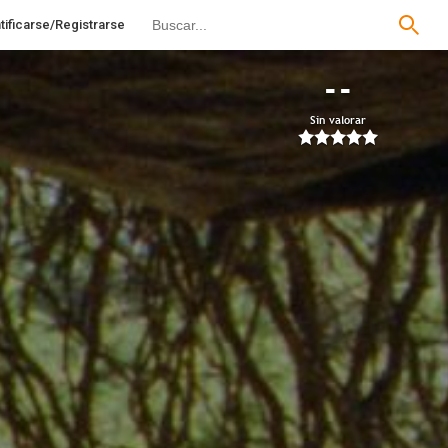
tificarse/Registrarse
--
Sin valorar