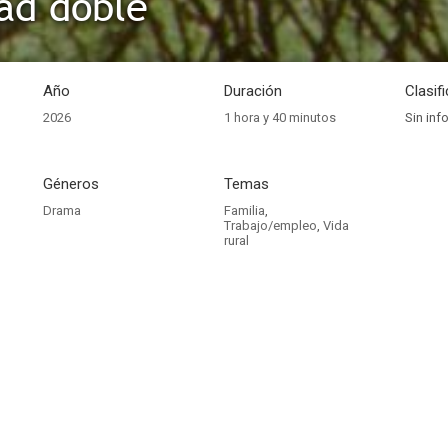
tad doble
Año
Duración
Clasif
2026
1 hora y 40 minutos
Sin inf
Géneros
Temas
Drama
Familia
,
Trabajo/empleo
,
Vida
rural