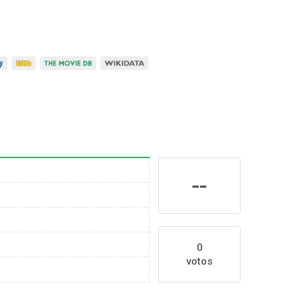
--
0
votos