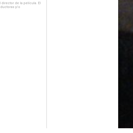
irector de la película. El
oductoras y/o