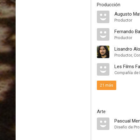
Producción
Augusto Ma
Productor
Fernando B
Productor
Lisandro Al
Productor, Co
Les Films F
Compañía de 
21 más
Arte
Pascual Me
Diseño de Pr