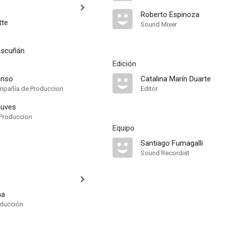
Roberto Espinoza
tte
Sound Mixer
ascuñán
Edición
onso
Catalina Marín Duarte
mpañía de Produccion
Editor
auves
Produccion
Equipo
Santiago Fumagalli
Sound Recordist
na
oducción