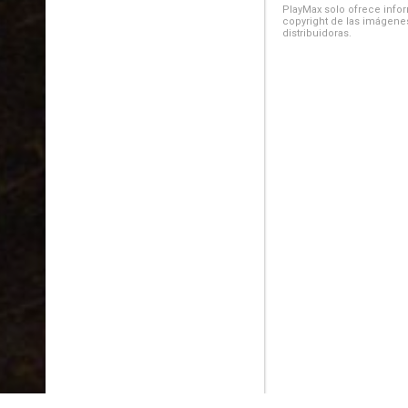
PlayMax solo ofrece inform
copyright de las imágenes
distribuidoras.