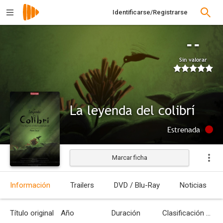
Identificarse/Registrarse
--
Sin valorar
La leyenda del colibrí
Estrenada
Marcar ficha
Información
Trailers
DVD / Blu-Ray
Noticias
Título original
Año
Duración
Clasificación por edades