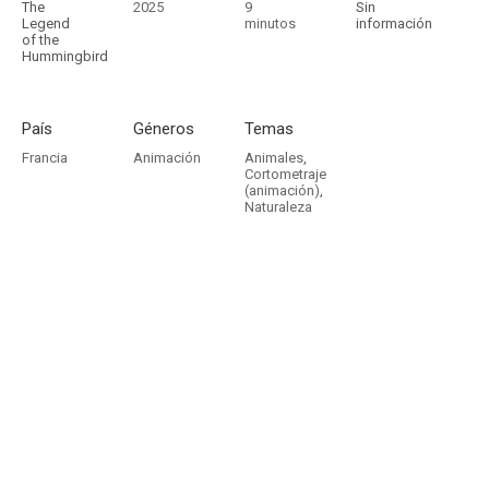
The
2025
9
Sin
Legend
minutos
información
of the
Hummingbird
País
Géneros
Temas
Francia
Animación
Animales
,
Cortometraje
(animación)
,
Naturaleza