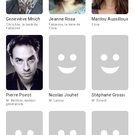
Geneviève Mnich
Jeanne Rosa
Marilou Aussilloux
Christine, la tante de
Fabienne, la mère de
Flora
Fabienne
Flora
Pierre Poirot
Nicolas Jouhet
Stéphane Grossi
M. Berthier, docteur
M. Lacour
M. Evrard
généraliste