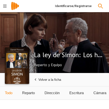
Identificarse/Registrarse
La ley de Simon: Los hombres de negro
Reparto y Equipo
Volver a la ficha
Todo
Reparto
Dirección
Escritura
Cámara