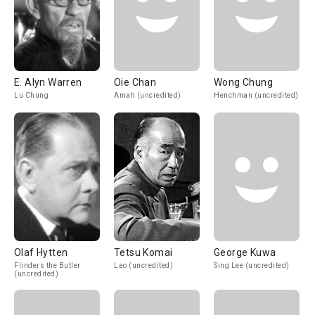
E. Alyn Warren
Oie Chan
Wong Chung
Lu Chung
Amah (uncredited)
Henchman (uncredited)
Olaf Hytten
Tetsu Komai
George Kuwa
Flinders the Butler
Lao (uncredited)
Sing Lee (uncredited)
(uncredited)